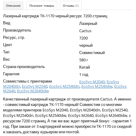
Kodak
Описание
Похожие товары
Отзывы
(0)
Konica Minolta
Лазерный картридж TK-1170 черный ресурс 7200 страниц
Вид
Лазерный
Kyocera
Производитель
Cactus
Lexmark
Ресурс, стр.
7200
Цвет
черный
OKI
Тип
Совместимый
Panasonic
Вес
580 г
Страна-производитель
Ricoh
Китай
Гарантия
1 год
Samsung
Совместимы с принтерами
EcoSys M2040
,
EcoSys
M2040dn
,
EcoSys M2540
,
EcoSys M2540dn
,
EcoSys M2540dw
,
EcoSys
Sharp
M2640
,
EcoSys M2640idw
Качественный лазерный картридж от производителя Cactus. А именно
Toshiba
- совместимый картридж TK-1170 черный! Совместим со многими
Xerox
моделями принтеров EcoSys M2040, EcoSys M2040dn, EcoSys M2540,
EcoSys M2540dn, EcoSys M2540dw, EcoSys M2640, EcoSys M2640idw, с
Для франкировальной машины
ресурсом 7200 страниц. А так же вас ждет приятный бонус - гарантия 1
год. При заказе от 3 картриджей можно приобрести TK-1170 со скидкой
Ленточные картриджи
и заказать доставку курьером или почтой.