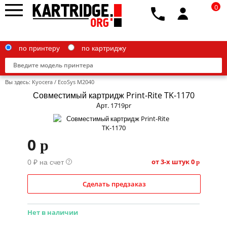
0
по принтеру
по картриджу
Вы здесь:
Kyocera
/
EcoSys M2040
Совместимый картридж Print-Rite TK-1170
Арт. 1719pr
Brother
0
p
Canon
0 ₽ на счет
Epson
от 3-х штук
0
?
p
G&G
Сделать предзаказ
HP
Нет в наличии
IBM