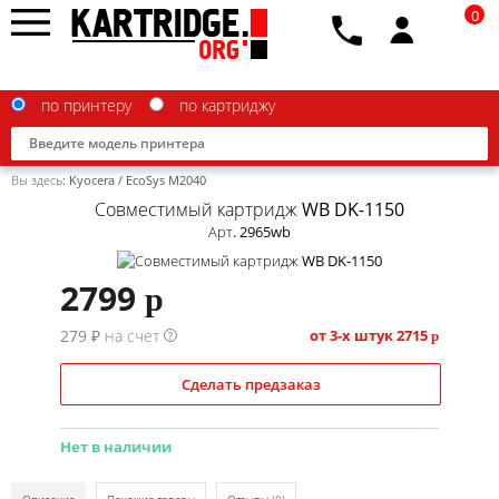
0
по принтеру
по картриджу
Вы здесь:
Kyocera
/
EcoSys M2040
Совместимый картридж WB DK-1150
Арт. 2965wb
Brother
2799
p
Canon
279 ₽ на счет
от 3-х штук
2715
?
p
Epson
Сделать предзаказ
G&G
HP
Нет в наличии
IBM