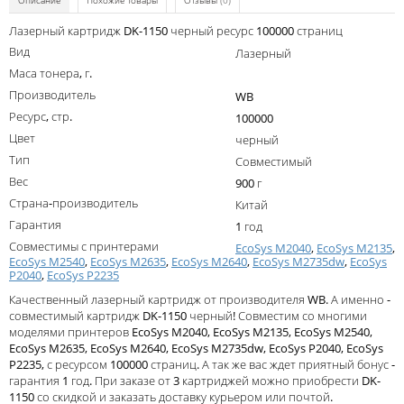
Описание
Похожие товары
Отзывы
(0)
Kodak
Лазерный картридж DK-1150 черный ресурс 100000 страниц
Konica Minolta
Вид
Лазерный
Маса тонера, г.
Kyocera
Производитель
WB
Lexmark
Ресурс, стр.
100000
OKI
Цвет
черный
Тип
Совместимый
Panasonic
Вес
900 г
Ricoh
Страна-производитель
Китай
Гарантия
1 год
Samsung
Совместимы с принтерами
EcoSys M2040
,
EcoSys M2135
,
EcoSys M2540
,
EcoSys M2635
,
EcoSys M2640
,
EcoSys M2735dw
,
EcoSys
Sharp
P2040
,
EcoSys P2235
Toshiba
Качественный лазерный картридж от производителя WB. А именно -
совместимый картридж DK-1150 черный! Совместим со многими
Xerox
моделями принтеров EcoSys M2040, EcoSys M2135, EcoSys M2540,
EcoSys M2635, EcoSys M2640, EcoSys M2735dw, EcoSys P2040, EcoSys
Для франкировальной машины
P2235, с ресурсом 100000 страниц. А так же вас ждет приятный бонус -
гарантия 1 год. При заказе от 3 картриджей можно приобрести DK-
Ленточные картриджи
1150 со скидкой и заказать доставку курьером или почтой.