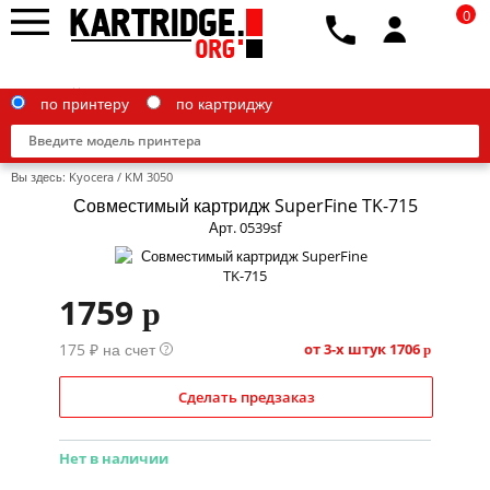
0
по принтеру
по картриджу
Вы здесь:
Kyocera
/
KM 3050
Совместимый картридж SuperFine TK-715
Арт. 0539sf
Brother
1759
p
Canon
175 ₽ на счет
Epson
от 3-х штук
1706
?
p
G&G
Сделать предзаказ
HP
Нет в наличии
IBM