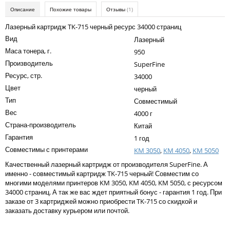
Kodak
Описание
Похожие товары
Отзывы
(1)
Konica Minolta
Лазерный картридж TK-715 черный ресурс 34000 страниц
Вид
Лазерный
Kyocera
Маса тонера, г.
950
Lexmark
Производитель
SuperFine
Ресурс, стр.
34000
OKI
Цвет
черный
Panasonic
Тип
Совместимый
Вес
Ricoh
4000 г
Страна-производитель
Китай
Samsung
Гарантия
1 год
Совместимы с принтерами
Sharp
KM 3050
,
KM 4050
,
KM 5050
Качественный лазерный картридж от производителя SuperFine. А
Toshiba
именно - совместимый картридж TK-715 черный! Совместим со
многими моделями принтеров KM 3050, KM 4050, KM 5050, с ресурсом
Xerox
34000 страниц. А так же вас ждет приятный бонус - гарантия 1 год. При
заказе от 3 картриджей можно приобрести TK-715 со скидкой и
Для франкировальной машины
заказать доставку курьером или почтой.
Ленточные картриджи
Написать отзыв