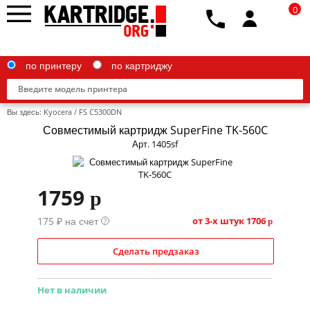
0
по принтеру
по картриджу
Вы здесь:
Kyocera
/
FS C5300DN
Совместимый картридж SuperFine TK-560C
Арт. 1405sf
Brother
1759
p
Canon
175 ₽ на счет
Epson
от 3-х штук
1706
?
p
G&G
Сделать предзаказ
HP
Нет в наличии
IBM