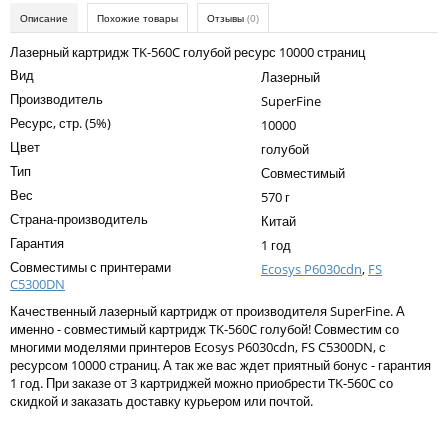
Kodak
Описание
Похожие товары
Отзывы
(0)
Konica Minolta
Лазерный картридж TK-560C голубой ресурс 10000 страниц
Вид
Лазерный
Kyocera
Производитель
SuperFine
Lexmark
Ресурс, стр. (5%)
10000
Цвет
голубой
OKI
Тип
Совместимый
Panasonic
Вес
570 г
Страна-производитель
Ricoh
Китай
Гарантия
1 год
Samsung
Совместимы с принтерами
Ecosys P6030cdn
,
FS
C5300DN
Sharp
Качественный лазерный картридж от производителя SuperFine. А
Toshiba
именно - совместимый картридж TK-560C голубой! Совместим со
многими моделями принтеров Ecosys P6030cdn, FS C5300DN, с
Xerox
ресурсом 10000 страниц. А так же вас ждет приятный бонус - гарантия
1 год. При заказе от 3 картриджей можно приобрести TK-560C со
Для франкировальной машины
скидкой и заказать доставку курьером или почтой.
Написать отзыв
Ленточные картриджи