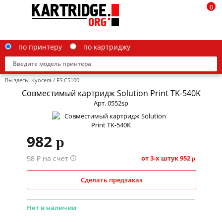
0
по принтеру
по картриджу
Вы здесь:
Kyocera
/
FS C5100
Совместимый картридж Solution Print TK-540K
Арт. 0552sp
Brother
982
p
Canon
98 ₽ на счет
Epson
от 3-х штук
952
?
p
G&G
Сделать предзаказ
HP
Нет в наличии
IBM