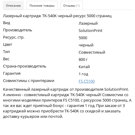
Kodak
Описание
Похожие товары
Отзывы
(1)
Konica Minolta
Лазерный картридж TK-540K черный ресурс 5000 страниц
Вид
Лазерный
Kyocera
Производитель
SolutionPrint
Lexmark
Ресурс, стр.
5000
Цвет
черный
OKI
Тип
Совместимый
Panasonic
Вес
800 г
Страна-производитель
Ricoh
Китай
Гарантия
1 год
Samsung
Совместимы с принтерами
FS C5100
Sharp
Качественный лазерный картридж от производителя SolutionPrint.
А именно - совместимый картридж TK-540K черный! Совместим со
Toshiba
многими моделями принтеров FS C5100, с ресурсом 5000 страниц. А
так же вас ждет приятный бонус - гарантия 1 год. При заказе от 3
Xerox
картриджей можно приобрести TK-540K со скидкой и заказать
доставку курьером или почтой.
Для франкировальной машины
Написать отзыв
Ленточные картриджи
Ваше имя: