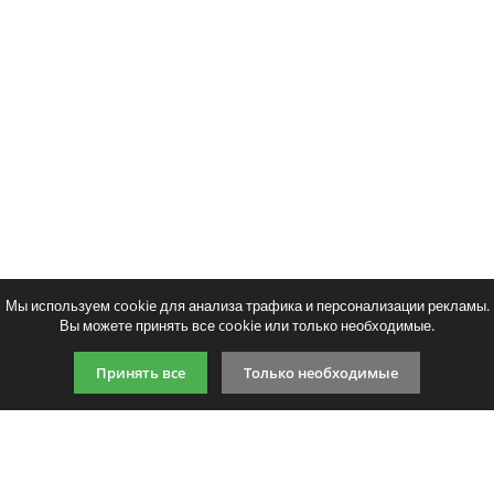
Тонер и девелопер
Ваш отзыв:
Оценка:
Плохо
Хорошо
Введите код, указанный на картинке:
Мы используем cookie для анализа трафика и персонализации рекламы.
Вы можете принять все cookie или только необходимые.
Принять все
Только необходимые
Продолжить
9:00-21:00 (по МСК)
+7 981 727 31 72