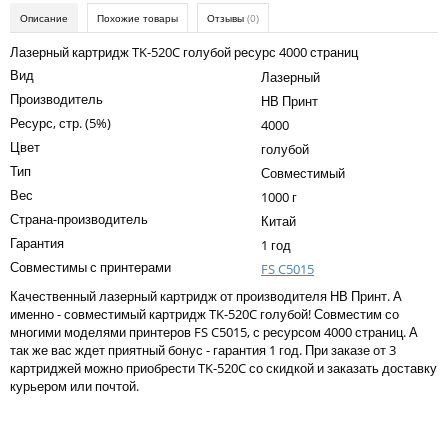
Kodak
Описание
Похожие товары
Отзывы
(0)
Konica Minolta
Лазерный картридж TK-520C голубой ресурс 4000 страниц
Вид
Лазерный
Kyocera
Производитель
НВ Принт
Lexmark
Ресурс, стр. (5%)
4000
Цвет
голубой
OKI
Тип
Совместимый
Panasonic
Вес
1000 г
Страна-производитель
Ricoh
Китай
Гарантия
1 год
Samsung
Совместимы с принтерами
FS C5015
Sharp
Качественный лазерный картридж от производителя НВ Принт. А
именно - совместимый картридж TK-520C голубой! Совместим со
Toshiba
многими моделями принтеров FS C5015, с ресурсом 4000 страниц. А
так же вас ждет приятный бонус - гарантия 1 год. При заказе от 3
Xerox
картриджей можно приобрести TK-520C со скидкой и заказать доставку
курьером или почтой.
Для франкировальной машины
Написать отзыв
Ленточные картриджи
Ваше имя: