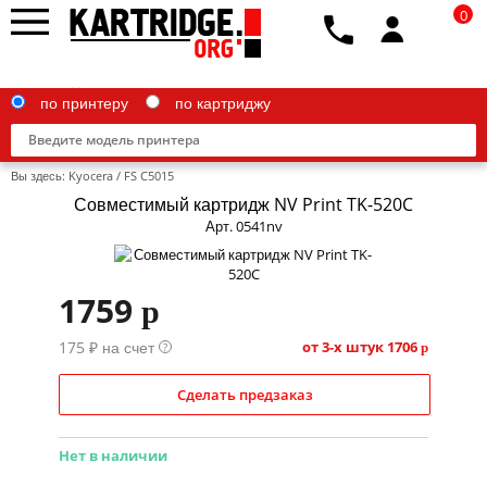
0
по принтеру
по картриджу
Вы здесь:
Kyocera
/
FS C5015
Совместимый картридж NV Print TK-520C
Арт. 0541nv
Brother
1759
p
Canon
175 ₽ на счет
Epson
от 3-х штук
1706
?
p
G&G
Сделать предзаказ
HP
Нет в наличии
IBM