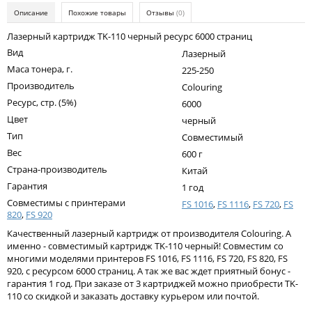
Kodak
Описание
Похожие товары
Отзывы
(0)
Konica Minolta
Лазерный картридж TK-110 черный ресурс 6000 страниц
Вид
Лазерный
Kyocera
Маса тонера, г.
225-250
Lexmark
Производитель
Colouring
Ресурс, стр. (5%)
6000
OKI
Цвет
черный
Panasonic
Тип
Совместимый
Вес
Ricoh
600 г
Страна-производитель
Китай
Samsung
Гарантия
1 год
Совместимы с принтерами
Sharp
FS 1016
,
FS 1116
,
FS 720
,
FS
820
,
FS 920
Toshiba
Качественный лазерный картридж от производителя Colouring. А
именно - совместимый картридж TK-110 черный! Совместим со
Xerox
многими моделями принтеров FS 1016, FS 1116, FS 720, FS 820, FS
920, с ресурсом 6000 страниц. А так же вас ждет приятный бонус -
Для франкировальной машины
гарантия 1 год. При заказе от 3 картриджей можно приобрести TK-
110 со скидкой и заказать доставку курьером или почтой.
Ленточные картриджи