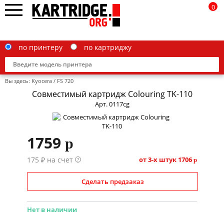
0
по принтеру
по картриджу
Вы здесь:
Kyocera
/
FS 720
Совместимый картридж Colouring TK-110
Арт. 0117cg
Brother
1759
p
Canon
175 ₽ на счет
Epson
от 3-х штук
1706
?
p
G&G
Сделать предзаказ
HP
Нет в наличии
IBM