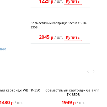
1229
p
/ шт.
Купить
Совместимый картридж Cactus CS-TK-
350B
2045
p
/ шт.
Купить
3920
ый картридж WB TK-350
Совместимый картридж GalaPrint
TK-350B
1430
1949
p
p
/ шт.
/ шт.