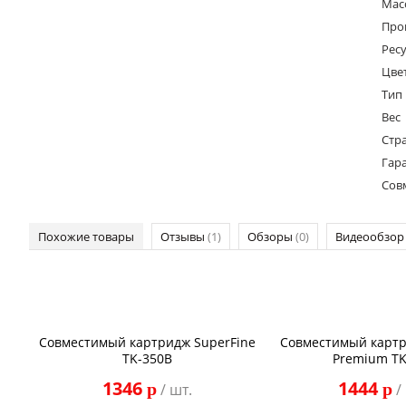
Масс
Про
Ресу
Цве
Тип
Вес
Стр
Гар
Сов
Похожие товары
Отзывы
(1)
Обзоры
(0)
Видеообзо
Совместимый картридж SuperFine
Совместимый карт
TK-350B
Premium TK
1346
1444
p
p
/ шт.
/