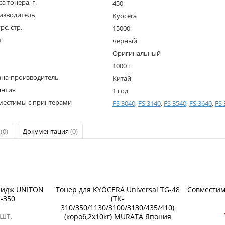
а тонера, г.
450
изводитель
Kyocera
рс, стр.
15000
т
черный
Оригинальный
1000 г
ана-производитель
Китай
антия
1 год
местимы с принтерами
FS 3040
,
FS 3140
,
FS 3540
,
FS 3640
,
FS 
р
(0)
Документация
(0)
ридж UNITON
Тонер для KYOCERA Universal TG-48
Совместим
-350
(TK-
310/350/1130/3100/3130/435/410)
 шт.
(короб,2х10кг) MURATA Япония