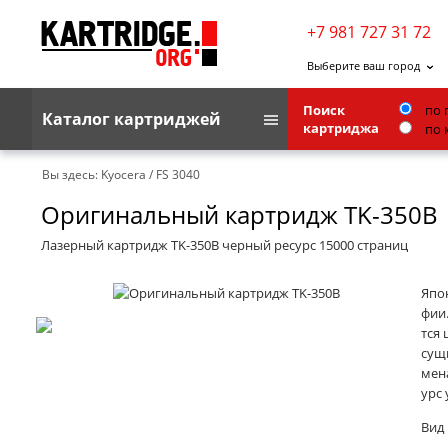
+7 981 727 31 72
Выберите ваш город
Поиск
по 
Каталог картриджей
картриджа
по 
Brother
Вы здесь:
Kyocera
/
FS 3040
Оригинальный картридж TK-350B
G&G
Kodak
Лазерный картридж TK-350B черный ресурс 15000 страниц
Lexmark
Япо
Ricoh
фии
тся 
Toshiba
сущ
мена
Ленточные картриджи
урс 
Вид