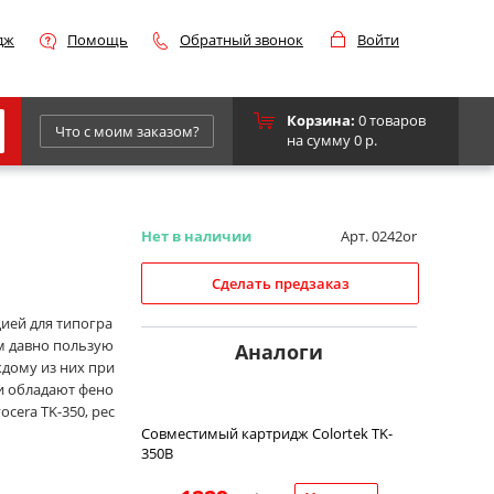
дж
Помощь
Обратный звонок
Войти
Корзина:
0 товаров
Что с моим заказом?
на сумму 0 р.
Epson
IBM
Нет в наличии
Арт. 0242or
Kyocera
Сделать предзаказ
Panasonic
цией для типогра
м давно пользую
Sharp
Аналоги
ждому из них при
Для франкировальной машины
и обладают фено
cera TK-350, рес
Совместимый картридж Colortek TK-
350B