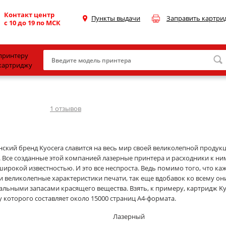
Контакт центр
Пункты выдачи
Заправить картри
с 10 до 19 по МСК
принтеру
картриджу
Canon
HP
1
отзывов
Konica Minolta
OKI
нский бренд Kyocera славится на весь мир своей великолепной продук
. Все созданные этой компанией лазерные принтера и расходники к ни
Samsung
широкой известностью. И это все неспроста. Ведь помимо того, что ка
Xerox
и великолепные характеристики печати, так еще вдобавок ко всему он
льными запасами красящего вещества. Взять, к примеру, картридж Kyo
Тонер и девелопер
у которого составляет около 15000 страниц А4-формата.
Лазерный