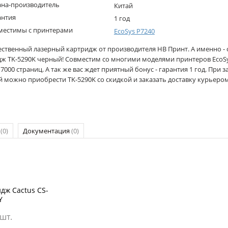
ана-производитель
Китай
антия
1 год
местимы с принтерами
EcoSys P7240
ественный лазерный картридж от производителя НВ Принт. А именно -
дж TK-5290K черный! Совместим со многими моделями принтеров EcoSys
7000 страниц. А так же вас ждет приятный бонус - гарантия 1 год. При з
 можно приобрести TK-5290K со скидкой и заказать доставку курьером
р
(0)
Документация
(0)
дж Cactus CS-
Y
 шт.