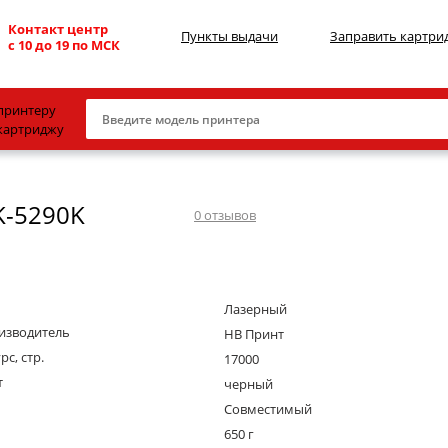
Контакт центр
Пункты выдачи
Заправить картри
с 10 до 19 по МСК
принтеру
картриджу
Canon
K-5290K
HP
0
отзывов
Konica Minolta
OKI
Лазерный
Samsung
изводитель
НВ Принт
Xerox
рс, стр.
17000
т
Тонер и девелопер
черный
Совместимый
650 г