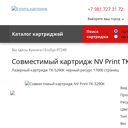
+7 981 727 31 72
Выберите ваш город
Поиск
по 
Каталог картриджей
картриджа
по 
Brother
Вы здесь:
Kyocera
/
EcoSys P7240
Совместимый картридж NV Print T
G&G
Kodak
Лазерный картридж TK-5290K черный ресурс 17000 страниц
Lexmark
Вид
Ricoh
Про
Toshiba
Ресу
Цве
Ленточные картриджи
Тип
Вес