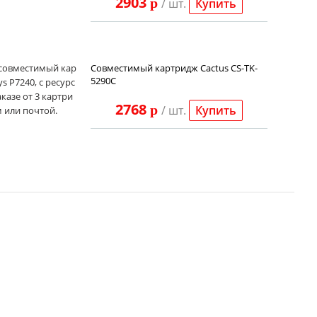
2903
p
/ шт.
Купить
 совместимый кар
Совместимый картридж Cactus CS-TK-
5290C
 P7240, с ресурс
аказе от 3 картри
2768
p
/ шт.
Купить
 или почтой.