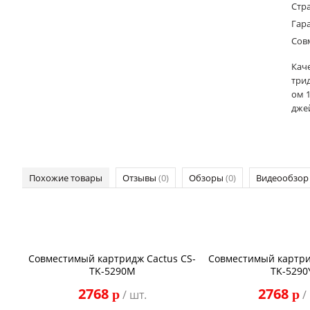
Стр
Гар
Сов
Кач
три
ом 1
джей
Похожие товары
Отзывы
(0)
Обзоры
(0)
Видеообзо
Совместимый картридж Cactus CS-
Совместимый картри
TK-5290M
TK-5290
2768
2768
p
p
/ шт.
/