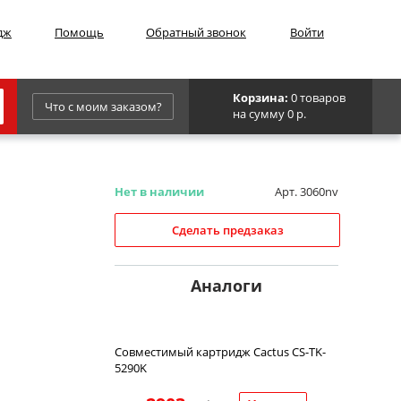
дж
Помощь
Обратный звонок
Войти
Корзина:
0 товаров
Что с моим заказом?
на сумму 0 р.
Epson
IBM
Нет в наличии
Арт. 3060nv
Kyocera
Сделать предзаказ
Panasonic
Sharp
Аналоги
Для франкировальной машины
Совместимый картридж Cactus CS-TK-
5290K