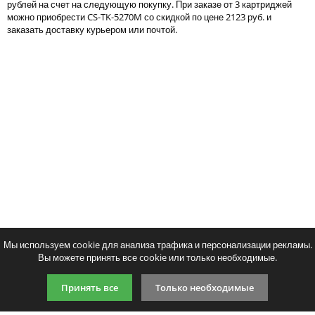
рублей на счет на следующую покупку. При заказе от 3 картриджей
Тонер и девелопер
можно приобрести CS-TK-5270M со скидкой по цене 2123 руб. и
заказать доставку курьером или почтой.
Написать отзыв
Ваше имя:
Совместимый картридж Cactus CS-
Совместимый картридж 
Ваш отзыв:
TK-5270BK
TK-5270C
1967
2189
p
p
/ шт.
/ шт
шт.
Купить
шт.
Купи
Оценка:
Плохо
Хорошо
Мы используем cookie для анализа трафика и персонализации рекламы.
Вы можете принять все cookie или только необходимые.
Введите код, указанный на картинке:
Принять все
Только необходимые