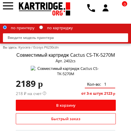
0
по принтеру
по картриджу
Вы здесь:
Kyocera
/
Ecosys P6230cdn
Совместимый картридж Cactus CS-TK-5270M
Арт. 2402cs
Brother
2189
p
Canon
Кол-во:
218 ₽ на счет
Epson
от 3-х штук
2123
?
p
G&G
В корзину
HP
Быстрый заказ
IBM