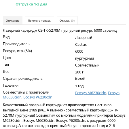
Kodak
Отгрузка 1-2 дня
Konica Minolta
Описание
Похожие товары
Отзывы
(0)
Kyocera
Лазерный картридж CS-TK-5270M пурпурный ресурс 6000 страниц
Lexmark
Вид
Лазерный
OKI
Производитель
Cactus
Ресурс, стр. (5%)
6000
Panasonic
Цвет
пурпурный
Ricoh
Тип
Совместимый
Вес
200 г
Samsung
Страна-производитель
Китай
Sharp
Гарантия
1 год
Совместимы с принтерами
Ecosys M6230cidn
,
Ecosys
Toshiba
M6630cidn
,
Ecosys P6230cdn
Xerox
Качественный лазерный картридж от производителя Cactus по
выгодной цене 2189 руб.. А именно - совместимый картридж CS-TK-
Для франкировальной машины
5270M пурпурный! Совместим со многими моделями принтеров Ecosys
M6230cidn, Ecosys M6630cidn, Ecosys P6230cdn, с ресурсом 6000
Ленточные картриджи
страниц. А так же вас ждет приятный бонус - гарантия 1 год и 218