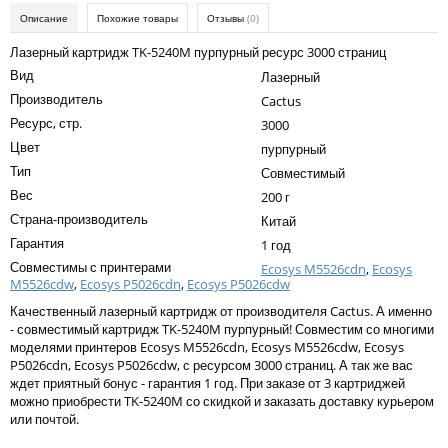
Kodak
Описание
Похожие товары
Отзывы
(0)
Konica Minolta
Лазерный картридж TK-5240M пурпурный ресурс 3000 страниц
Вид
Лазерный
Kyocera
Производитель
Cactus
Lexmark
Ресурс, стр.
3000
Цвет
пурпурный
OKI
Тип
Совместимый
Panasonic
Вес
200 г
Страна-производитель
Ricoh
Китай
Гарантия
1 год
Samsung
Совместимы с принтерами
Ecosys M5526cdn
,
Ecosys
M5526cdw
,
Ecosys P5026cdn
,
Ecosys P5026cdw
Sharp
Качественный лазерный картридж от производителя Cactus. А именно
Toshiba
- совместимый картридж TK-5240M пурпурный! Совместим со многими
моделями принтеров Ecosys M5526cdn, Ecosys M5526cdw, Ecosys
Xerox
P5026cdn, Ecosys P5026cdw, с ресурсом 3000 страниц. А так же вас
ждет приятный бонус - гарантия 1 год. При заказе от 3 картриджей
Для франкировальной машины
можно приобрести TK-5240M со скидкой и заказать доставку курьером
или почтой.
Ленточные картриджи