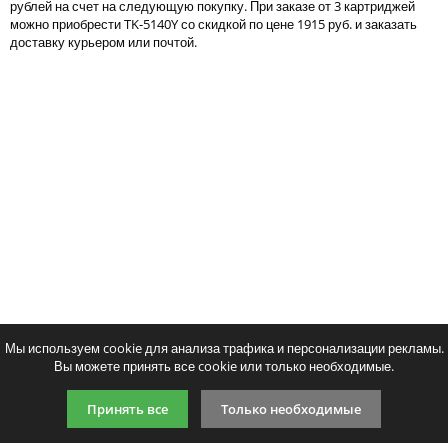
рублей на счет на следующую покупку. При заказе от 3 картриджей
Тонер и девелопер
можно приобрести TK-5140Y со скидкой по цене 1915 руб. и заказать
доставку курьером или почтой.
Написать отзыв
Ваше имя:
Совместимый картридж G&G TK-
Совместимый картридж
Ваш отзыв:
5140Y
5140M
1974
2543
p
p
/ шт.
/ шт
шт.
Купить
шт.
Купи
Оценка:
Плохо
Хорошо
Мы используем cookie для анализа трафика и персонализации рекламы.
Вы можете принять все cookie или только необходимые.
Введите код, указанный на картинке:
Принять все
Только необходимые