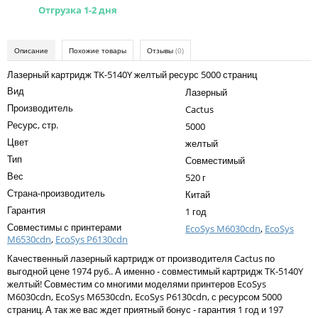
Kodak
Отгрузка 1-2 дня
Konica Minolta
Описание
Похожие товары
Отзывы
(0)
Kyocera
Лазерный картридж TK-5140Y желтый ресурс 5000 страниц
Lexmark
Вид
Лазерный
OKI
Производитель
Cactus
Ресурс, стр.
5000
Panasonic
Цвет
желтый
Ricoh
Тип
Совместимый
Вес
520 г
Samsung
Страна-производитель
Китай
Sharp
Гарантия
1 год
Совместимы с принтерами
EcoSys M6030cdn
,
EcoSys
Toshiba
M6530cdn
,
EcoSys P6130cdn
Xerox
Качественный лазерный картридж от производителя Cactus по
выгодной цене 1974 руб.. А именно - совместимый картридж TK-5140Y
Для франкировальной машины
желтый! Совместим со многими моделями принтеров EcoSys
M6030cdn, EcoSys M6530cdn, EcoSys P6130cdn, с ресурсом 5000
Ленточные картриджи
страниц. А так же вас ждет приятный бонус - гарантия 1 год и 197