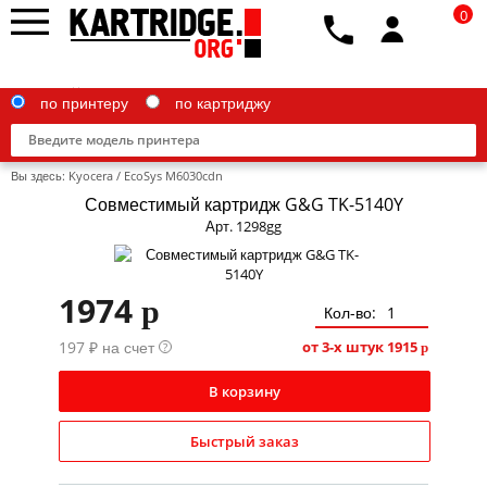
0
по принтеру
по картриджу
Вы здесь:
Kyocera
/
EcoSys M6030cdn
Совместимый картридж G&G TK-5140Y
Арт. 1298gg
Brother
1974
p
Canon
Кол-во:
197 ₽ на счет
Epson
от 3-х штук
1915
?
p
G&G
В корзину
HP
Быстрый заказ
IBM