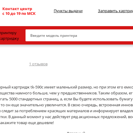
Контакт центр
Пункты выдачи
Заправить картри
с 10 до 19 по МСК
принтеру
картриджу
Canon
HP
1
отзывов
Konica Minolta
OKI
ерный картридж tk-590c имеет маленький размер, но при этом его емк
вещества намного больше, чем у предшественников. Таким образом, ег
Samsung
гать 5000 стандартных страниц, а, если Вы будете использовать бума
Xerox
 то он еще значительно увеличится. В свою очередь, встроенная инно
я следит за потреблением красящих материалов и информирует владель
Тонер и девелопер
атки. В данный момент у нас действует ряд акционных предложений, в
закажите товар еще дешевле!