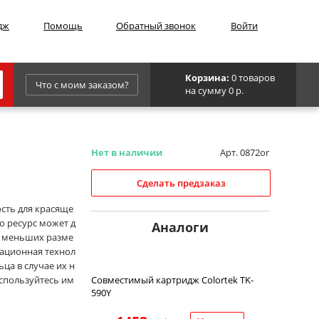
дж
Помощь
Обратный звонок
Войти
Корзина:
0 товаров
Что с моим заказом?
на сумму 0 р.
Epson
IBM
Нет в наличии
Арт. 0872or
Kyocera
Сделать предзаказ
Panasonic
ость для красяще
о ресурс может д
Sharp
Аналоги
гу меньших разме
Для франкировальной машины
вационная технол
ца в случае их н
оспользуйтесь им
Совместимый картридж Colortek TK-
590Y