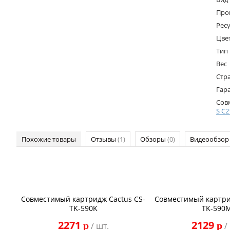
Про
Ресу
Цве
Тип
Вес
Стр
Гар
Сов
S C2
Похожие товары
Отзывы
(1)
Обзоры
(0)
Видеообзо
Совместимый картридж Cactus CS-
Совместимый картри
TK-590K
TK-590
2271
2129
p
p
/ шт.
/