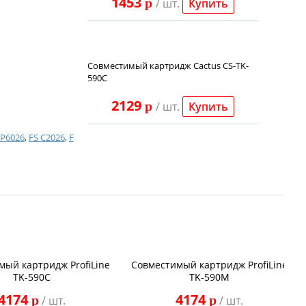
1453
p
/ шт.
Купить
Совместимый картридж Cactus CS-TK-
590C
2129
p
/ шт.
Купить
 P6026
,
FS C2026
,
F
мый картридж ProfiLine
Совместимый картридж ProfiLine
TK-590C
TK-590M
4174
4174
p
p
/ шт.
/ шт.