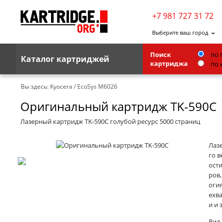
+7 981 727 31 72
Выберите ваш город
Поиск
по 
Каталог картриджей
картриджа
по 
Brother
Вы здесь:
Kyocera
/
EcoSys M6026
Оригинальный картридж TK-590C
G&G
Kodak
Лазерный картридж TK-590C голубой ресурс 5000 страниц
Lexmark
Лаз
Ricoh
го 
ости
Toshiba
ров,
оги
Ленточные картриджи
ехв
и и 
Вид