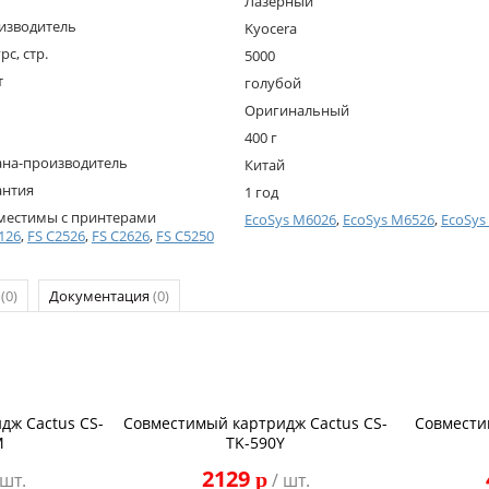
Лазерный
изводитель
Kyocera
рс, стр.
5000
т
голубой
Оригинальный
400 г
ана-производитель
Китай
антия
1 год
местимы с принтерами
EcoSys M6026
,
EcoSys M6526
,
EcoSys
126
,
FS C2526
,
FS C2626
,
FS C5250
р
(0)
Документация
(0)
дж Cactus CS-
Совместимый картридж Cactus CS-
Совмести
M
TK-590Y
2129
p
 шт.
/ шт.