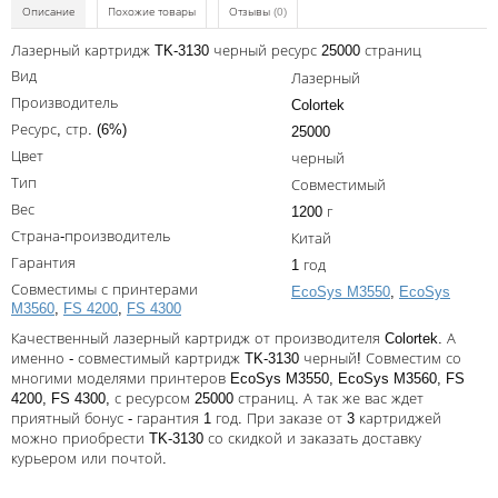
Kodak
Описание
Похожие товары
Отзывы
(0)
Konica Minolta
Лазерный картридж TK-3130 черный ресурс 25000 страниц
Вид
Лазерный
Kyocera
Производитель
Colortek
Lexmark
Ресурс, стр. (6%)
25000
Цвет
черный
OKI
Тип
Совместимый
Panasonic
Вес
1200 г
Страна-производитель
Китай
Ricoh
Гарантия
1 год
Samsung
Совместимы с принтерами
EcoSys M3550
,
EcoSys
M3560
,
FS 4200
,
FS 4300
Sharp
Качественный лазерный картридж от производителя Colortek. А
именно - совместимый картридж TK-3130 черный! Совместим со
Toshiba
многими моделями принтеров EcoSys M3550, EcoSys M3560, FS
4200, FS 4300, с ресурсом 25000 страниц. А так же вас ждет
Xerox
приятный бонус - гарантия 1 год. При заказе от 3 картриджей
Для франкировальной машины
можно приобрести TK-3130 со скидкой и заказать доставку
курьером или почтой.
Ленточные картриджи
Написать отзыв