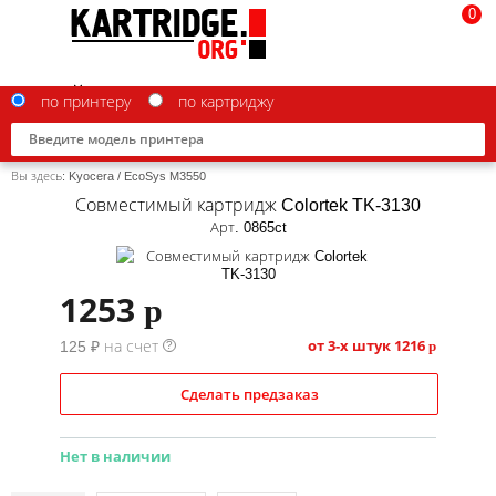
0
по принтеру
по картриджу
Вы здесь:
Kyocera
/
EcoSys M3550
Совместимый картридж Colortek TK-3130
Арт. 0865ct
Brother
1253
p
Canon
от 3-х штук
1216
125 ₽ на счет
p
?
Epson
G&G
Сделать предзаказ
HP
Нет в наличии
IBM