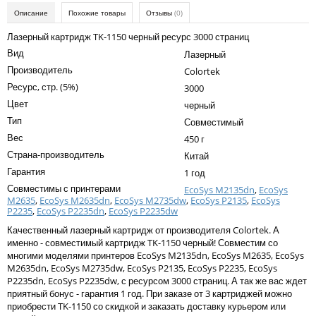
Kodak
Описание
Похожие товары
Отзывы
(0)
Konica Minolta
Лазерный картридж TK-1150 черный ресурс 3000 страниц
Вид
Лазерный
Kyocera
Производитель
Colortek
Lexmark
Ресурс, стр. (5%)
3000
Цвет
черный
OKI
Тип
Совместимый
Panasonic
Вес
450 г
Страна-производитель
Ricoh
Китай
Гарантия
1 год
Samsung
Совместимы с принтерами
EcoSys M2135dn
,
EcoSys
M2635
,
EcoSys M2635dn
,
EcoSys M2735dw
,
EcoSys P2135
,
EcoSys
Sharp
P2235
,
EcoSys P2235dn
,
EcoSys P2235dw
Качественный лазерный картридж от производителя Colortek. А
Toshiba
именно - совместимый картридж TK-1150 черный! Совместим со
Xerox
многими моделями принтеров EcoSys M2135dn, EcoSys M2635, EcoSys
M2635dn, EcoSys M2735dw, EcoSys P2135, EcoSys P2235, EcoSys
Для франкировальной машины
P2235dn, EcoSys P2235dw, с ресурсом 3000 страниц. А так же вас ждет
приятный бонус - гарантия 1 год. При заказе от 3 картриджей можно
Ленточные картриджи
приобрести TK-1150 со скидкой и заказать доставку курьером или