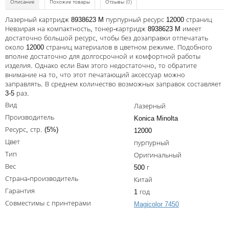
Kodak
Описание
Похожие товары
Отзывы
(0)
Konica Minolta
Лазерный картридж 8938623 M пурпурный ресурс 12000 страниц
Невзирая на компактность, тонер-картридж 8938623 M имеет
Kyocera
достаточно большой ресурс, чтобы без дозаправки отпечатать
около 12000 страниц материалов в цветном режиме. Подобного
Lexmark
вполне достаточно для долгосрочной и комфортной работы
изделия. Однако если Вам этого недостаточно, то обратите
OKI
внимание на то, что этот печатающий аксессуар можно
заправлять. В среднем количество возможных заправок составляет
Panasonic
3-5 раз.
Вид
Лазерный
Ricoh
Производитель
Konica Minolta
Samsung
Ресурс, стр. (5%)
12000
Цвет
пурпурный
Sharp
Тип
Оригинальный
Toshiba
Вес
500 г
Страна-производитель
Xerox
Китай
Гарантия
1 год
Для франкировальной машины
Совместимы с принтерами
Magicolor 7450
Ленточные картриджи
Написать отзыв