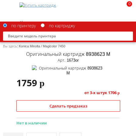
0
по принтеру
по картриджу
Вы здесь:
Konica Minolta
/
Magicolor 7450
Оригинальный картридж 8938623 M
Арт. 1673or
Brother
1759
p
Canon
от 3-х штук
1706
p
Epson
G&G
Сделать предзаказ
HP
Нет в наличии
IBM