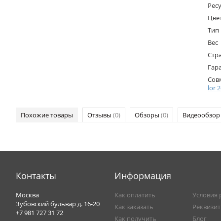
Ресу
Цве
Тип
Вес
Стр
Гар
Сов
lor 
Похожие товары
Отзывы
(0)
Обзоры
(0)
Видеообзо
Контакты
Информация
Москва
Как оплатить
Условия 
Зубовский бульвар д. 16-20
Как заказать
Реквизи
+7 981 727 31 72
Как получить
Блог