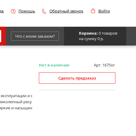
дж
Помощь
Обратный звонок
Войти
Корзина:
0 товаров
Что с моим заказом?
на сумму 0 р.
Epson
IBM
Нет в наличии
Арт. 1675or
Kyocera
Сделать предзаказ
Panasonic
Sharp
эксплуатации и с
еликолепный ресу
Для франкировальной машины
, яркие и насыщен