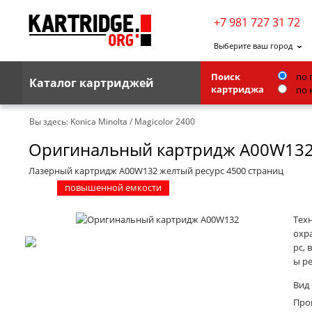
+7 981 727 31 72
Выберите ваш город
Поиск
по 
Каталог картриджей
картриджа
по 
Brother
Вы здесь:
Konica Minolta
/
Magicolor 2400
Оригинальный картридж A00W13
G&G
Kodak
Лазерный картридж A00W132 желтый ресурс 4500 страниц
повышенной емкости
Lexmark
Ricoh
Тех
охр
Toshiba
рс, 
ы р
Ленточные картриджи
Вид
Про