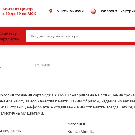
Контакт центр
Пункты выдачи
Заправить картри
с 10 до 19 по МСК
принтеру
картриджу
Canon
2
HP
0
отзывов
Konica Minolta
OKI
Samsung
нология создания картриджа A00W132 направлена на повышение срока 
анение наилучшего качества печати. Таким образом, изделие имеет в
Xerox
в 4500 страниц А4-формата. А создаваемые им отпечатки всегда четкие
еалистичными цветами.
Тонер и девелопер
Лазерный
изводитель
Konica Minolta