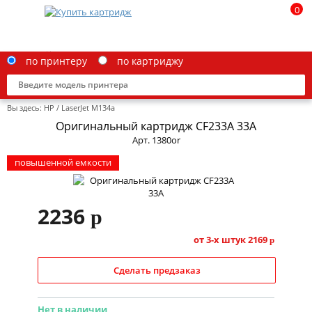
0
по принтеру
по картриджу
Вы здесь:
HP
/
LaserJet M134a
Оригинальный картридж CF233A 33A
Арт. 1380or
повышенной емкости
Brother
Canon
2236
p
Epson
от 3-х штук
2169
p
G&G
HP
Сделать предзаказ
IBM
Нет в наличии