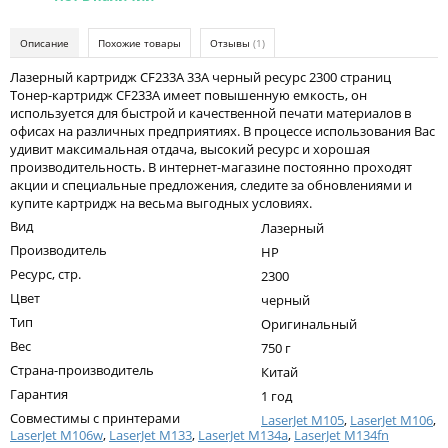
Kodak
Konica Minolta
Описание
Похожие товары
Отзывы
(1)
Kyocera
Лазерный картридж CF233A 33A черный ресурс 2300 страниц
Тонер-картридж CF233A имеет повышенную емкость, он
Lexmark
используется для быстрой и качественной печати материалов в
офисах на различных предприятиях. В процессе использования Вас
OKI
удивит максимальная отдача, высокий ресурс и хорошая
производительность. В интернет-магазине постоянно проходят
Panasonic
акции и специальные предложения, следите за обновлениями и
купите картридж на весьма выгодных условиях.
Ricoh
Вид
Лазерный
Samsung
Производитель
HP
Ресурс, стр.
2300
Sharp
Цвет
черный
Toshiba
Тип
Оригинальный
Вес
750 г
Xerox
Страна-производитель
Китай
Для франкировальной машины
Гарантия
1 год
Совместимы с принтерами
LaserJet M105
,
LaserJet M106
,
Ленточные картриджи
LaserJet M106w
,
LaserJet M133
,
LaserJet M134a
,
LaserJet M134fn