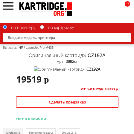
0
по принтеру
по картриджу
Вы здесь:
HP
/
LaserJet Pro M435
Оригинальный картридж CZ192A
Арт. 0892or
Brother
19519
p
Canon
от 3-х штук
18933
p
Epson
Сделать предзаказ
G&G
HP
Нет в наличии
IBM
Описание
Похожие товары
Отзывы
(1)