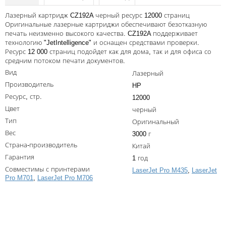
Kodak
Лазерный картридж CZ192A черный ресурс 12000 страниц
Konica Minolta
Оригинальные лазерные картриджи обеспечивают безотказную
печать неизменно высокого качества. CZ192A поддерживает
Kyocera
технологию "JetIntelligence" и оснащен средствами проверки.
Ресурс 12 000 страниц подойдет как для дома, так и для офиса со
Lexmark
средним потоком печати документов.
Вид
Лазерный
OKI
Производитель
HP
Panasonic
Ресурс, стр.
12000
Цвет
черный
Ricoh
Тип
Оригинальный
Samsung
Вес
3000 г
Страна-производитель
Sharp
Китай
Гарантия
1 год
Toshiba
Совместимы с принтерами
LaserJet Pro M435
,
LaserJet
Pro M701
,
LaserJet Pro M706
Xerox
Написать отзыв
Для франкировальной машины
Ваше имя:
Ленточные картриджи