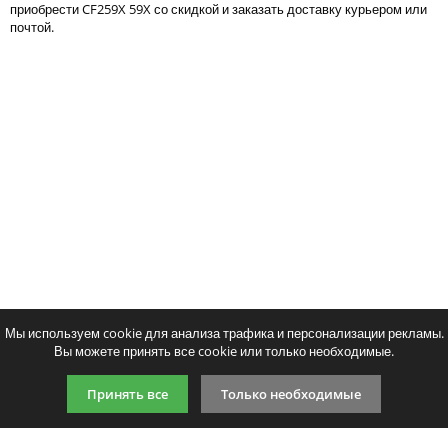
приобрести CF259X 59X со скидкой и заказать доставку курьером или
Тонер и девелопер
почтой.
Написать отзыв
Ваше имя:
Совместимый картридж Colortek
Совместимый картридж
Ваш отзыв:
CF259A
CF259X без чип
1565
3948
p
p
/ шт.
/ шт
шт.
Купить
шт.
Купи
Оценка:
Плохо
Хорошо
Мы используем cookie для анализа трафика и персонализации рекламы.
Вы можете принять все cookie или только необходимые.
Введите код, указанный на картинке:
Принять все
Только необходимые