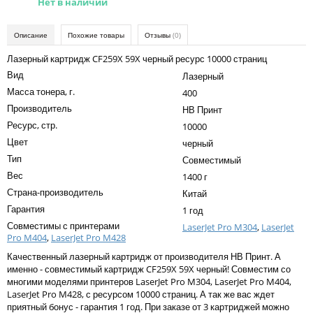
Нет в наличии
Kodak
Konica Minolta
Описание
Похожие товары
Отзывы
(0)
Kyocera
Лазерный картридж CF259X 59X черный ресурс 10000 страниц
Вид
Лазерный
Lexmark
Масса тонера, г.
400
OKI
Производитель
НВ Принт
Ресурс, стр.
10000
Panasonic
Цвет
черный
Ricoh
Тип
Совместимый
Вес
1400 г
Samsung
Страна-производитель
Китай
Sharp
Гарантия
1 год
Совместимы с принтерами
LaserJet Pro M304
,
LaserJet
Toshiba
Pro M404
,
LaserJet Pro M428
Xerox
Качественный лазерный картридж от производителя НВ Принт. А
именно - совместимый картридж CF259X 59X черный! Совместим со
Для франкировальной машины
многими моделями принтеров LaserJet Pro M304, LaserJet Pro M404,
LaserJet Pro M428, с ресурсом 10000 страниц. А так же вас ждет
Ленточные картриджи
приятный бонус - гарантия 1 год. При заказе от 3 картриджей можно