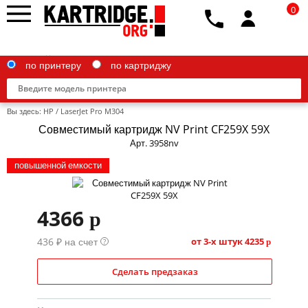
0
по принтеру
по картриджу
Вы здесь:
HP
/
LaserJet Pro M304
Совместимый картридж NV Print CF259X 59X
Арт. 3958nv
повышенной емкости
Brother
Canon
4366
p
Epson
436 ₽ на счет
от 3-х штук
4235
?
p
G&G
HP
Сделать предзаказ
IBM