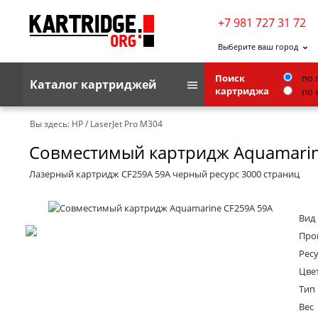
+7 981 727 31 72
Выберите ваш город
Поиск
по 
Каталог картриджей
картриджа
по 
Brother
Вы здесь:
HP
/
LaserJet Pro M304
Совместимый картридж Aquamarin
G&G
Kodak
Лазерный картридж CF259A 59A черный ресурс 3000 страниц
Lexmark
Вид
Ricoh
Про
Toshiba
Ресу
Цве
Ленточные картриджи
Тип
Вес