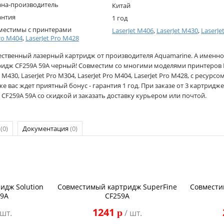
ана-производитель
Китай
антия
1 год
местимы с принтерами
LaserJet M406
,
LaserJet M430
,
LaserJe
ro M404
,
LaserJet Pro M428
ественный лазерный картридж от производителя Aquamarine. А именно
ридж CF259A 59A черный! Совместим со многими моделями принтеров La
t M430, LaserJet Pro M304, LaserJet Pro M404, LaserJet Pro M428, с ресурсо
же вас ждет приятный бонус - гарантия 1 год. При заказе от 3 картри
 CF259A 59A со скидкой и заказать доставку курьером или почтой.
р
(0)
Документация
(0)
идж Solution
Совместимый картридж SuperFine
Совмести
59A
CF259A
1241
p
 шт.
/ шт.