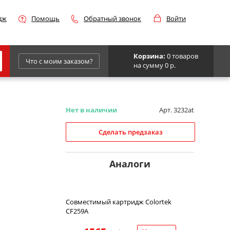
дж
Помощь
Обратный звонок
Войти
Корзина:
0 товаров
Что с моим заказом?
на сумму 0 р.
Epson
IBM
Нет в наличии
Арт. 3232at
Kyocera
Сделать предзаказ
Panasonic
Sharp
Аналоги
Для франкировальной машины
Совместимый картридж Colortek
CF259A