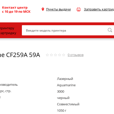
Контакт центр
Пункты выдачи
Заправить картри
с 10 до 19 по МСК
принтеру
картриджу
Canon
e CF259A 59A
HP
0
отзывов
Konica Minolta
OKI
Лазерный
Samsung
изводитель
Aquamarine
Xerox
рс, стр.
3000
т
Тонер и девелопер
черный
Совместимый
1050 г