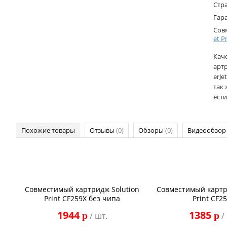
Стр
Гар
Сов
et P
Кач
арт
erJe
так 
ести
Похожие товары
Отзывы
(0)
Обзоры
(0)
Видеообзо
Совместимый картридж Solution
Совместимый картр
Print CF259X без чипа
Print CF2
1944
1385
p
p
/ шт.
/