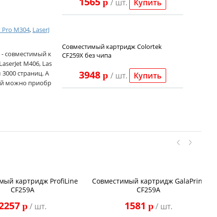
1565
p
/ шт.
Купить
t Pro M304
,
LaserJ
Совместимый картридж Colortek
 - совместимый к
CF259X без чипа
serJet M406, Las
3948
м 3000 страниц. А
p
/ шт.
Купить
джей можно приобр
мый картридж ProfiLine
Совместимый картридж GalaPrint
CF259A
CF259A
2257
1581
p
p
/ шт.
/ шт.