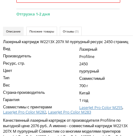
Kodak
Konica Minolta
Отгрузка 1-2 дня
Kyocera
Описание
Похожие товары
Отзывы
(0)
Lexmark
Лазерный картридж W2213X 207X M пурпурный ресурс 2450 страниц
OKI
Вид
Лазерный
Производитель
Panasonic
Profiline
Ресурс, стр.
2450
Ricoh
Цвет
пурпурный
Тип
Samsung
Совместимый
Вес
700 г
Sharp
Страна-производитель
Китай
Toshiba
Гарантия
1 год
Совместимы с принтерами
LaserJet Pro Color M255
,
Xerox
LaserJet Pro Color M282
,
LaserJet Pro Color M283
Качественный лазерный картридж от производителя Profiline по
Для франкировальной машины
выгодной цене 2076 руб.. А именно - совместимый картридж W2213X
Ленточные картриджи
207X M пурпурный! Совместим со многими моделями принтеров