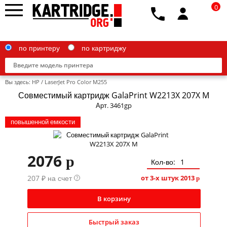
0
по принтеру
по картриджу
Вы здесь:
HP
/
LaserJet Pro Color M255
Совместимый картридж GalaPrint W2213X 207X M
Арт. 3461gp
повышенной емкости
Brother
Canon
2076
p
Epson
Кол-во:
207 ₽ на счет
от 3-х штук
2013
?
p
G&G
HP
В корзину
IBM
Быстрый заказ