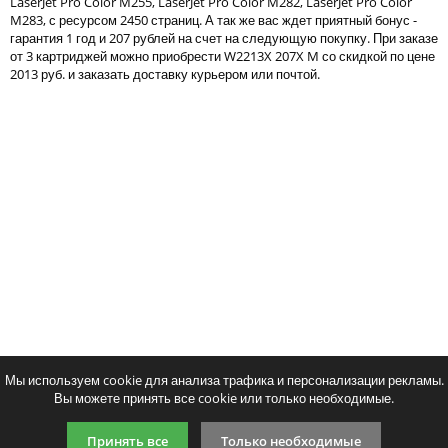
LaserJet Pro Color M255, LaserJet Pro Color M282, LaserJet Pro Color
Тонер и девелопер
M283, с ресурсом 2450 страниц. А так же вас ждет приятный бонус -
гарантия 1 год и 207 рублей на счет на следующую покупку. При заказе
от 3 картриджей можно приобрести W2213X 207X M со скидкой по цене
2013 руб. и заказать доставку курьером или почтой.
Написать отзыв
Ваше имя:
Совместимый картридж WB CF214A
Совместимый картридж
Ваш отзыв:
Print 207A C
2875
1519
p
p
/ шт.
/ шт
шт.
Купить
шт.
Купи
Оценка:
Плохо
Хорошо
Мы используем cookie для анализа трафика и персонализации рекламы.
Вы можете принять все cookie или только необходимые.
Введите код, указанный на картинке:
Принять все
Только необходимые