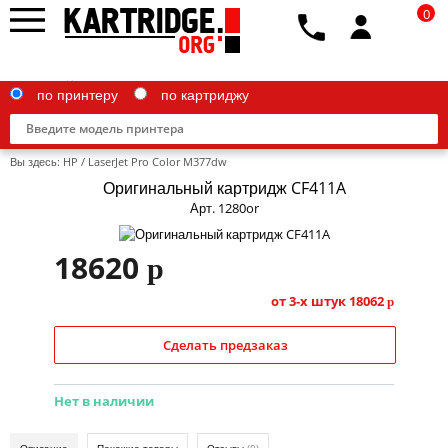
0
по принтеру
по картриджу
Вы здесь:
HP
/
LaserJet Pro Color M377dw
Оригинальный картридж CF411A
Арт. 1280or
Brother
18620
p
Canon
от 3-х штук
18062
p
Epson
Сделать предзаказ
G&G
HP
Нет в наличии
IBM