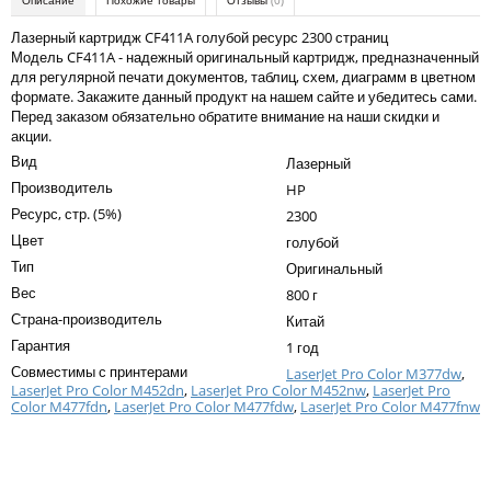
Описание
Похожие товары
Отзывы
(0)
Kodak
Лазерный картридж CF411A голубой ресурс 2300 страниц
Konica Minolta
Модель CF411A - надежный оригинальный картридж, предназначенный
для регулярной печати документов, таблиц, схем, диаграмм в цветном
Kyocera
формате. Закажите данный продукт на нашем сайте и убедитесь сами.
Перед заказом обязательно обратите внимание на наши скидки и
Lexmark
акции.
Вид
Лазерный
OKI
Производитель
HP
Panasonic
Ресурс, стр. (5%)
2300
Цвет
Ricoh
голубой
Тип
Оригинальный
Samsung
Вес
800 г
Страна-производитель
Sharp
Китай
Гарантия
1 год
Toshiba
Совместимы с принтерами
LaserJet Pro Color M377dw
,
LaserJet Pro Color M452dn
,
LaserJet Pro Color M452nw
,
LaserJet Pro
Xerox
Color M477fdn
,
LaserJet Pro Color M477fdw
,
LaserJet Pro Color M477fnw
Для франкировальной машины
Написать отзыв
Ваше имя:
Ленточные картриджи