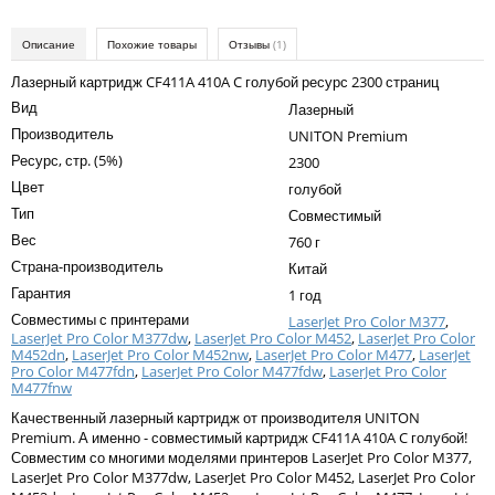
Kodak
Описание
Похожие товары
Отзывы
(1)
Konica Minolta
Лазерный картридж CF411A 410A C голубой ресурс 2300 страниц
Kyocera
Вид
Лазерный
Lexmark
Производитель
UNITON Premium
Ресурс, стр. (5%)
2300
OKI
Цвет
голубой
Panasonic
Тип
Совместимый
Вес
760 г
Ricoh
Страна-производитель
Китай
Samsung
Гарантия
1 год
Совместимы с принтерами
Sharp
LaserJet Pro Color M377
,
LaserJet Pro Color M377dw
,
LaserJet Pro Color M452
,
LaserJet Pro Color
M452dn
,
LaserJet Pro Color M452nw
,
LaserJet Pro Color M477
,
LaserJet
Toshiba
Pro Color M477fdn
,
LaserJet Pro Color M477fdw
,
LaserJet Pro Color
M477fnw
Xerox
Качественный лазерный картридж от производителя UNITON
Premium. А именно - совместимый картридж CF411A 410A C голубой!
Для франкировальной машины
Совместим со многими моделями принтеров LaserJet Pro Color M377,
Ленточные картриджи
LaserJet Pro Color M377dw, LaserJet Pro Color M452, LaserJet Pro Color