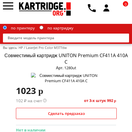
0
по принтеру
по картриджу
Вы здесь:
HP
/
LaserJet Pro Color M377dw
Совместимый картридж UNITON Premium CF411A 410A
C
Арт. 1280ut
Brother
Canon
1023
p
Epson
102 ₽ на счет
от 3-х штук
992
?
p
G&G
Сделать предзаказ
HP
IBM
Нет в наличии