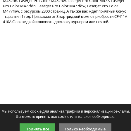
M452dn, LaserJet Pro Color M452nw, LaserJet Pro Color M477, LaserJet
Тонер и девелопер
Pro Color M477fdn, LaserJet Pro Color M477fdw, LaserJet Pro Color
M477fnw, с ресурсом 2300 страниц. А так же вас ждет приятный бонус
- гарантия 1 год. При заказе от 3 картриджей можно приобрести CF411A
410A C со скидкой и заказать доставку курьером или почтой.
Написать отзыв
Ваше имя:
Совместимый картридж Colortek
Совместимый картридж 
Ваш отзыв:
CF410X
CF410A
1897
1508
p
p
/ шт.
/ шт
шт.
Купить
шт.
Купи
Оценка:
Плохо
Хорошо
Мы используем cookie для анализа трафика и персонализации рекламы.
Вы можете принять все cookie или только необходимые.
Введите код, указанный на картинке:
Принять все
Только необходимые