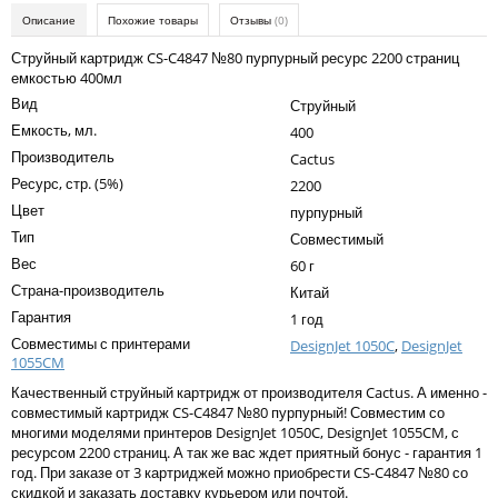
Kodak
Описание
Похожие товары
Отзывы
(0)
Konica Minolta
Струйный картридж CS-C4847 №80 пурпурный ресурс 2200 страниц
емкостью 400мл
Kyocera
Вид
Струйный
Lexmark
Емкость, мл.
400
Производитель
Cactus
OKI
Ресурс, стр. (5%)
2200
Panasonic
Цвет
пурпурный
Тип
Совместимый
Ricoh
Вес
60 г
Samsung
Страна-производитель
Китай
Гарантия
1 год
Sharp
Совместимы с принтерами
DesignJet 1050C
,
DesignJet
1055CM
Toshiba
Качественный струйный картридж от производителя Cactus. А именно -
Xerox
совместимый картридж CS-C4847 №80 пурпурный! Совместим со
многими моделями принтеров DesignJet 1050C, DesignJet 1055CM, с
Для франкировальной машины
ресурсом 2200 страниц. А так же вас ждет приятный бонус - гарантия 1
год. При заказе от 3 картриджей можно приобрести CS-C4847 №80 со
Ленточные картриджи
скидкой и заказать доставку курьером или почтой.