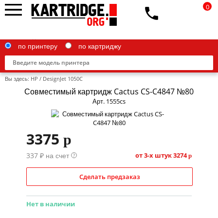
0
по принтеру
по картриджу
Вы здесь:
HP
/
DesignJet 1050C
Совместимый картридж Cactus CS-C4847 №80
Арт. 1555cs
Brother
3375
p
Canon
337 ₽ на счет
Epson
от 3-х штук
3274
?
p
G&G
Сделать предзаказ
HP
Нет в наличии
IBM