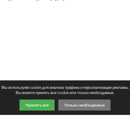
Тонер и девелопер
Написать отзыв
Ваше имя:
Ваш отзыв:
Оценка:
Плохо
Хорошо
Мы используем cookie для анализа трафика и персонализации рекламы.
Вы можете принять все cookie или только необходимые.
Введите код, указанный на картинке:
Принять все
Только необходимые
Продолжить
9:00-21:00 (по МСК)