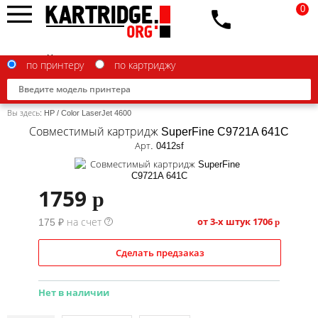
0
по принтеру
по картриджу
Вы здесь:
HP
/
Color LaserJet 4600
Совместимый картридж SuperFine C9721A 641C
Арт. 0412sf
Brother
1759
p
Canon
от 3-х штук
1706
175 ₽ на счет
p
?
Epson
G&G
Сделать предзаказ
HP
Нет в наличии
IBM