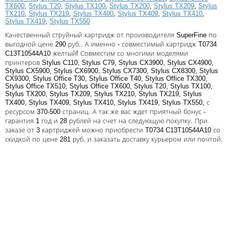
TX600
,
Stylus T20
,
Stylus TX100
,
Stylus TX200
,
Stylus TX209
,
Stylus
Тонер и девелопер
TX210
,
Stylus TX219
,
Stylus TX400
,
Stylus TX409
,
Stylus TX410
,
Stylus TX419
,
Stylus TX550
Качественный струйный картридж от производителя SuperFine по
выгодной цене 290 руб.. А именно - совместимый картридж T0734
C13T10544A10 желтый! Совместим со многими моделями
принтеров Stylus C110, Stylus C79, Stylus CX3900, Stylus CX4900,
Stylus CX5900, Stylus CX6900, Stylus CX7300, Stylus CX8300, Stylus
CX9300, Stylus Office T30, Stylus Office T40, Stylus Office TX300,
Stylus Office TX510, Stylus Office TX600, Stylus T20, Stylus TX100,
Stylus TX200, Stylus TX209, Stylus TX210, Stylus TX219, Stylus
TX400, Stylus TX409, Stylus TX410, Stylus TX419, Stylus TX550, с
ресурсом 370-500 страниц. А так же вас ждет приятный бонус -
гарантия 1 год и 28 рублей на счет на следующую покупку. При
заказе от 3 картриджей можно приобрести T0734 C13T10544A10 со
скидкой по цене 281 руб. и заказать доставку курьером или почтой.
Написать отзыв
Ваше имя:
Совместимый картридж SuperFine
Совместимый картридж 
Ваш отзыв:
T0731
T0732
290
290
p
p
/ шт.
/ шт.