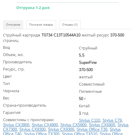
Kodak
Отгрузка 1-2 дня
Konica Minolta
Kyocera
Описание
Похожие товары
Отзывы
(0)
Lexmark
Струйный картридж T0734 C13T10544A10 желтый ресурс 370-500
страниц
OKI
Вид
Струйный
Объем, мл.
Panasonic
5,5
Производитель
SuperFine
Ricoh
Ресурс, стр.
370-500
Цвет
Samsung
желтый
Тип
Совместимый
Sharp
Чернила
Пигментные
Toshiba
Вес
50 г
Страна-производитель
Китай
Xerox
Гарантия
1 год
Для франкировальной машины
Совместимы с принтерами
Stylus C110
,
Stylus C79
,
Stylus CX3900
,
Stylus CX4900
,
Stylus CX5900
,
Stylus CX6900
,
Stylus
Ленточные картриджи
CX7300
,
Stylus CX8300
,
Stylus CX9300
,
Stylus Office T30
,
Stylus
Office T40
,
Stylus Office TX300
,
Stylus Office TX510
,
Stylus Office