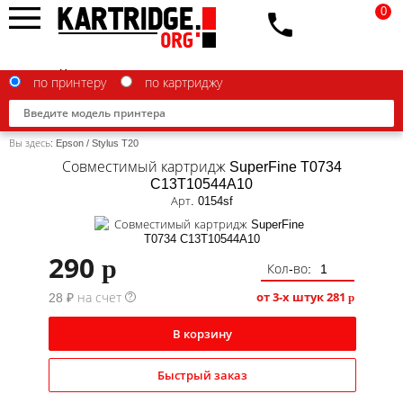
0
по принтеру
по картриджу
Вы здесь:
Epson
/
Stylus T20
Совместимый картридж SuperFine T0734
C13T10544A10
Арт. 0154sf
Brother
Canon
290
p
Кол-во:
Epson
от 3-х штук
281
28 ₽ на счет
p
?
G&G
В корзину
HP
Быстрый заказ
IBM