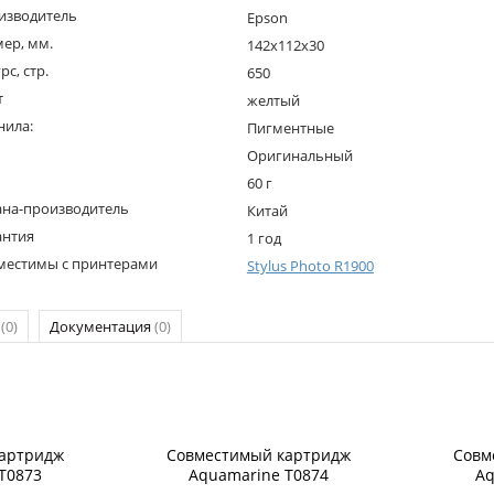
изводитель
Epson
мер, мм.
142x112x30
рс, стр.
650
т
желтый
нила:
Пигментные
Оригинальный
60 г
ана-производитель
Китай
антия
1 год
местимы с принтерами
Stylus Photo R1900
р
(0)
Документация
(0)
артридж
Совместимый картридж
Совм
T0873
Aquamarine T0874
Aq