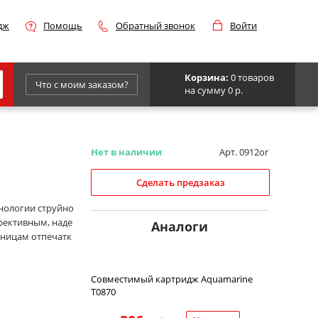
дж
Помощь
Обратный звонок
Войти
Корзина:
0 товаров
Что с моим заказом?
на сумму 0 р.
Epson
IBM
Нет в наличии
Арт. 0912or
Kyocera
Сделать предзаказ
Panasonic
хнологии струйно
ффективным, наде
Sharp
Аналоги
аницам отпечатк
Для франкировальной машины
Совместимый картридж Aquamarine
T0870