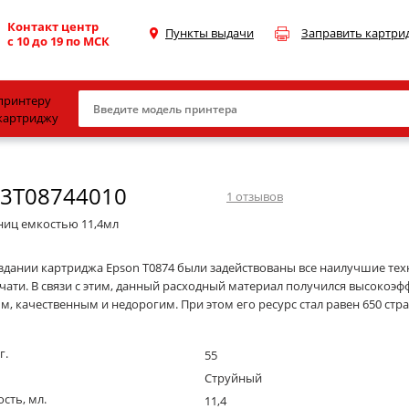
Контакт центр
Пункты выдачи
Заправить картри
с 10 до 19 по МСК
принтеру
картриджу
Canon
13T08744010
HP
1
отзывов
Konica Minolta
ниц емкостью 11,4мл
OKI
оздании картриджа Epson T0874 были задействованы все наилучшие те
ечати. В связи с этим, данный расходный материал получился высокоэ
Samsung
, качественным и недорогим. При этом его ресурс стал равен 650 стр
Xerox
Тонер и девелопер
г.
55
Струйный
сть, мл.
11,4