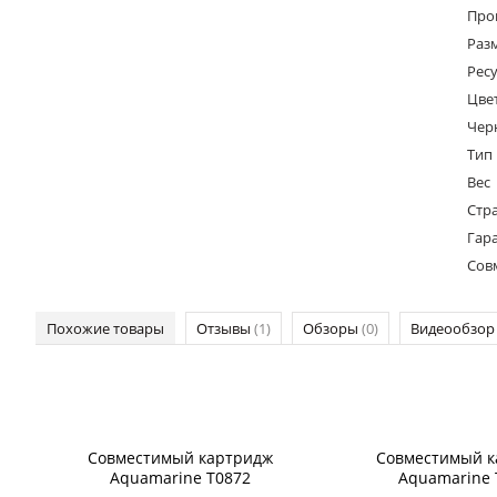
Про
Раз
Ресу
Цве
Чер
Тип
Вес
Стр
Гар
Сов
Похожие товары
Отзывы
(1)
Обзоры
(0)
Видеообзо
Совместимый картридж
Совместимый к
Aquamarine T0872
Aquamarine 