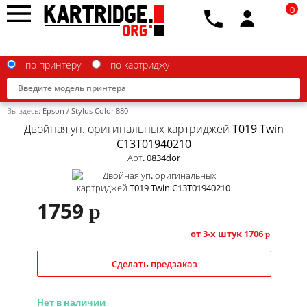
0
по принтеру
по картриджу
Вы здесь:
Epson
/
Stylus Color 880
Двойная уп. оригинальных картриджей T019 Twin
C13T01940210
Арт. 0834dor
Brother
Canon
1759
p
Epson
от 3-х штук
1706
p
G&G
Сделать предзаказ
HP
IBM
Нет в наличии