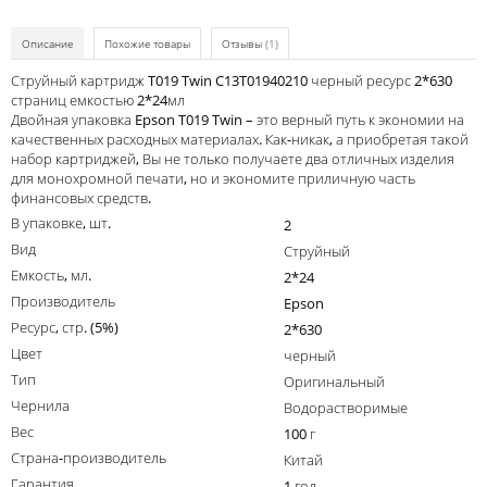
Kodak
Описание
Похожие товары
Отзывы
(1)
Konica Minolta
Струйный картридж T019 Twin C13T01940210 черный ресурс 2*630
Kyocera
страниц емкостью 2*24мл
Двойная упаковка Epson T019 Twin – это верный путь к экономии на
Lexmark
качественных расходных материалах. Как-никак, а приобретая такой
набор картриджей, Вы не только получаете два отличных изделия
OKI
для монохромной печати, но и экономите приличную часть
финансовых средств.
Panasonic
В упаковке, шт.
2
Ricoh
Вид
Струйный
Емкость, мл.
2*24
Samsung
Производитель
Epson
Sharp
Ресурс, стр. (5%)
2*630
Цвет
Toshiba
черный
Тип
Оригинальный
Xerox
Чернила
Водорастворимые
Для франкировальной машины
Вес
100 г
Страна-производитель
Китай
Ленточные картриджи
Гарантия
1 год