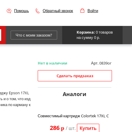
Помощь
Обратный звонок
Войти
Корзина:
0 товаров
Что с моим заказом?
на сумму 0 р.
Epson
IBM
Нет в наличии
Арт. 0839or
Kyocera
Сделать предзаказ
Panasonic
Sharp
иджу Epson 17XL
Аналоги
 и о том, что изд
Для франкировальной машины
ика по карману к
Совместимый картридж Colortek 17XL C
286
p
/ шт.
Купить