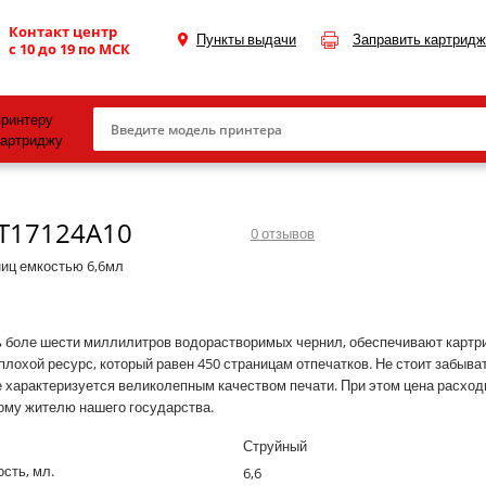
Контакт центр
Пункты выдачи
Заправить картридж
с 10 до 19 по МСК
принтеру
картриджу
Canon
3T17124A10
HP
0
отзывов
Konica Minolta
ниц емкостью 6,6мл
OKI
Samsung
 боле шести миллилитров водорастворимых чернил, обеспечивают картр
плохой ресурс, который равен 450 страницам отпечатков. Не стоит забывать
Xerox
 характеризуется великолепным качеством печати. При этом цена расходн
ому жителю нашего государства.
Тонер и девелопер
Струйный
сть, мл.
6,6