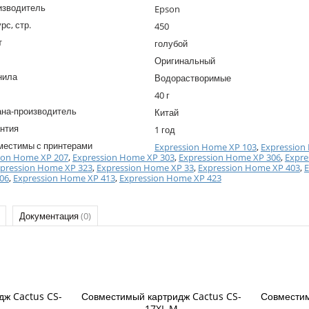
изводитель
Epson
рс, стр.
450
т
голубой
Оригинальный
нила
Водорастворимые
40 г
ана-производитель
Китай
нтия
1 год
местимы с принтерами
Expression Home XP 103
,
Expression
ion Home XP 207
,
Expression Home XP 303
,
Expression Home XP 306
,
Expre
pression Home XP 323
,
Expression Home XP 33
,
Expression Home XP 403
,
E
06
,
Expression Home XP 413
,
Expression Home XP 423
Документация
(0)
дж Cactus CS-
Совместимый картридж Cactus CS-
Совместим
17XL M