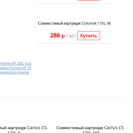
Совместимый картридж Colortek 17XL M
286
p
/ шт.
Купить
 Home XP 203
,
Exp
ssion Home XP 31
xpression Home
ый картридж Cactus CS-
Совместимый картридж Cactus CS-
17XL Y
17XL MP