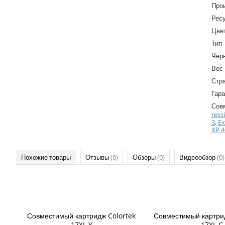
Про
Ресу
Цве
Тип
Чер
Вес
Стр
Гара
Сов
ress
3
,
Ex
XP 4
Похожие товары
Отзывы
(0)
Обзоры
(0)
Видеообзор
(0)
Совместимый картридж Colortek
Совместимый картри
17XL Y
17XL C