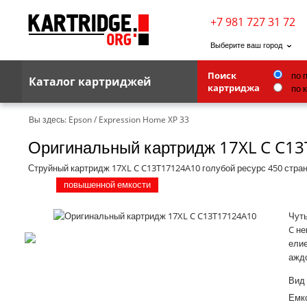
+7 981 727 31 72
Выберите ваш город
Поиск
по 
Каталог картриджей
картриджа
по 
Brother
Вы здесь:
Epson
/
Expression Home XP 33
Оригинальный картридж 17XL C C1
G&G
Kodak
Струйный картридж 17XL C C13T17124A10 голубой ресурс 450 стра
повышенной емкости
Lexmark
Ricoh
Чуть
C не
Toshiba
елие
ажд
Ленточные картриджи
Вид
Емко