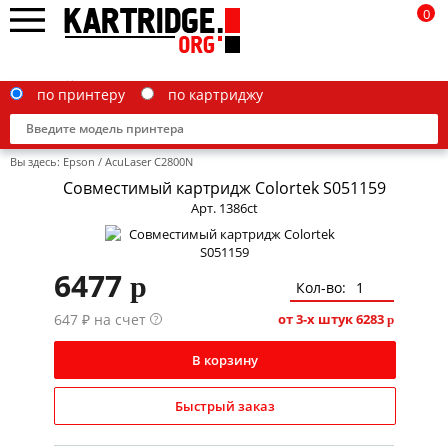
0
по принтеру
по картриджу
Вы здесь:
Epson
/
AcuLaser C2800N
Совместимый картридж Colortek S051159
Арт. 1386ct
Brother
6477
p
Canon
Кол-во:
647 ₽ на счет
Epson
от 3-х штук
6283
?
p
G&G
В корзину
HP
Быстрый заказ
IBM