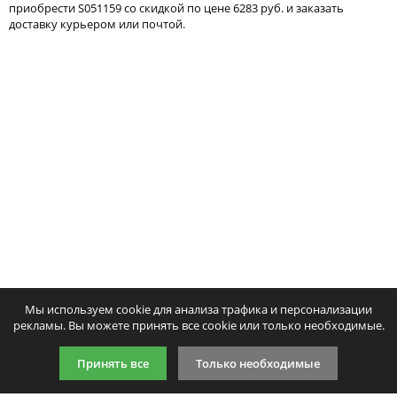
приобрести S051159 со скидкой по цене 6283 руб. и заказать
Тонер и девелопер
доставку курьером или почтой.
Написать отзыв
Ваше имя:
Совместимый картридж Colortek
Совместимый картридж
Ваш отзыв:
S051158
S051160
6052
6477
p
p
/ шт.
/ шт
шт.
Купить
шт.
Куп
Оценка:
Плохо
Хорошо
Мы используем cookie для анализа трафика и персонализации
Введите код, указанный на картинке:
рекламы. Вы можете принять все cookie или только необходимые.
Принять все
Только необходимые