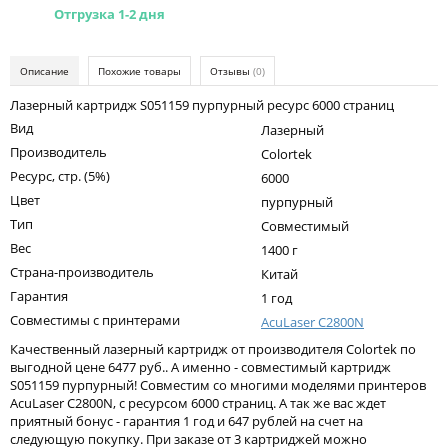
Kodak
Отгрузка 1-2 дня
Konica Minolta
Описание
Похожие товары
Отзывы
(0)
Kyocera
Лазерный картридж S051159 пурпурный ресурс 6000 страниц
Lexmark
Вид
Лазерный
OKI
Производитель
Colortek
Ресурс, стр. (5%)
6000
Panasonic
Цвет
пурпурный
Ricoh
Тип
Совместимый
Вес
1400 г
Samsung
Страна-производитель
Китай
Sharp
Гарантия
1 год
Совместимы с принтерами
AcuLaser C2800N
Toshiba
Качественный лазерный картридж от производителя Colortek по
Xerox
выгодной цене 6477 руб.. А именно - совместимый картридж
S051159 пурпурный! Совместим со многими моделями принтеров
Для франкировальной машины
AcuLaser C2800N, с ресурсом 6000 страниц. А так же вас ждет
приятный бонус - гарантия 1 год и 647 рублей на счет на
Ленточные картриджи
следующую покупку. При заказе от 3 картриджей можно