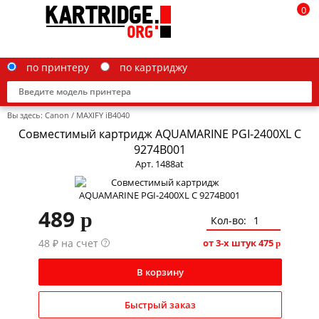
0
по принтеру
по картриджу
Вы здесь:
Canon
/
MAXIFY iB4040
Совместимый картридж AQUAMARINE PGI-2400XL C
9274B001
Арт. 1488at
Brother
Canon
489
p
Кол-во:
Epson
48 ₽ на счет
от 3-х штук
475
?
p
G&G
В корзину
HP
IBM
Быстрый заказ