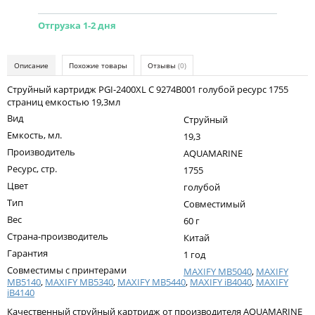
Kodak
Отгрузка 1-2 дня
Konica Minolta
Kyocera
Описание
Похожие товары
Отзывы
(0)
Lexmark
Струйный картридж PGI-2400XL C 9274B001 голубой ресурс 1755
страниц емкостью 19,3мл
OKI
Вид
Струйный
Panasonic
Емкость, мл.
19,3
Производитель
AQUAMARINE
Ricoh
Ресурс, стр.
1755
Samsung
Цвет
голубой
Тип
Совместимый
Sharp
Вес
60 г
Toshiba
Страна-производитель
Китай
Гарантия
Xerox
1 год
Совместимы с принтерами
MAXIFY MB5040
,
MAXIFY
Для франкировальной машины
MB5140
,
MAXIFY MB5340
,
MAXIFY MB5440
,
MAXIFY iB4040
,
MAXIFY
iB4140
Ленточные картриджи
Качественный струйный картридж от производителя AQUAMARINE