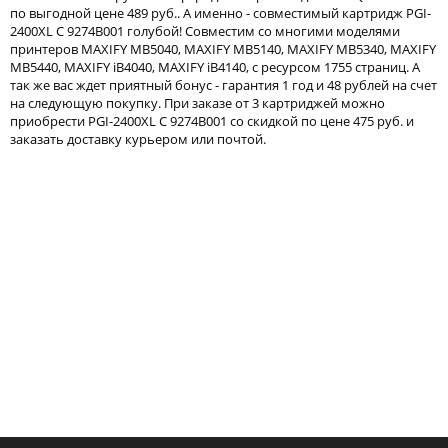
по выгодной цене 489 руб.. А именно - совместимый картридж PGI-
Тонер и девелопер
2400XL C 9274B001 голубой! Совместим со многими моделями
принтеров MAXIFY MB5040, MAXIFY MB5140, MAXIFY MB5340, MAXIFY
MB5440, MAXIFY iB4040, MAXIFY iB4140, с ресурсом 1755 страниц. А
так же вас ждет приятный бонус - гарантия 1 год и 48 рублей на счет
на следующую покупку. При заказе от 3 картриджей можно
приобрести PGI-2400XL C 9274B001 со скидкой по цене 475 руб. и
заказать доставку курьером или почтой.
Написать отзыв
Ваше имя:
Совместимый картридж
Совместимый кар
Ваш отзыв:
AQUAMARINE PGI-2400XL M
AQUAMARINE PGI-24
489
489
p
p
/ шт.
/ шт.
шт.
Купить
шт.
Куп
Оценка:
Плохо
Хорошо