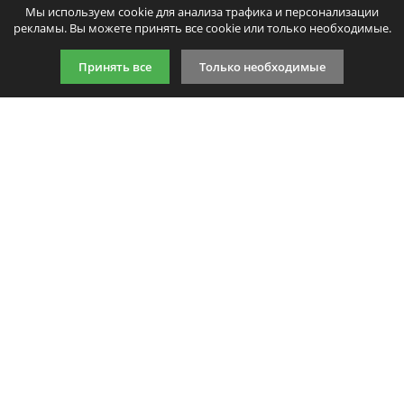
Мы используем cookie для анализа трафика и персонализации
Введите код, указанный на картинке:
рекламы. Вы можете принять все cookie или только необходимые.
Принять все
Только необходимые
Продолжить
9:00-21:00 (по МСК)
+7 981 727 31 72
Подпишитесь на акции
Даю согласие на обработку
персональных данных
Мы в соцсетях
Мы принимаем