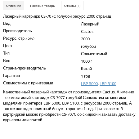
Kodak
Описание
Похожие товары
Отзывы
(1)
Konica Minolta
Лазерный картридж CS-707C голубой ресурс 2000 страниц
Вид
Лазерный
Kyocera
Производитель
Cactus
Lexmark
Ресурс, стр. (5%)
2000
Цвет
голубой
OKI
Тип
Совместимый
Panasonic
Вес
1000 г
Страна-производитель
Ricoh
Китай
Гарантия
1 год
Samsung
Совместимы с принтерами
LBP 5000
,
LBP 5100
Sharp
Качественный лазерный картридж от производителя Cactus. А именно
- совместимый картридж CS-707C голубой! Совместим со многими
Toshiba
моделями принтеров LBP 5000, LBP 5100, с ресурсом 2000 страниц. А
так же вас ждет приятный бонус - гарантия 1 год. При заказе от 3
Xerox
картриджей можно приобрести CS-707C со скидкой и заказать доставку
курьером или почтой.
Для франкировальной машины
Написать отзыв
Ленточные картриджи
Ваше имя: