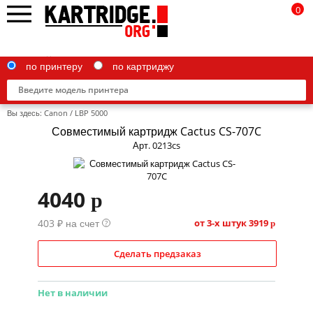
0
по принтеру
по картриджу
Вы здесь:
Canon
/
LBP 5000
Совместимый картридж Cactus CS-707C
Арт. 0213cs
Brother
4040
p
Canon
403 ₽ на счет
Epson
от 3-х штук
3919
?
p
G&G
Сделать предзаказ
HP
Нет в наличии
IBM