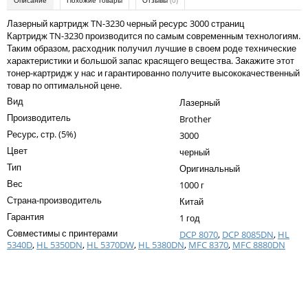
Описание
Похожие товары
Отзывы
(0)
Kodak
Лазерный картридж TN-3230 черный ресурс 3000 страниц
Konica Minolta
Картридж TN-3230 производится по самым современным технологиям.
Таким образом, расходник получил лучшие в своем роде технические
Kyocera
характеристики и большой запас красящего вещества. Закажите этот
тонер-картридж у нас и гарантированно получите высококачественный
Lexmark
товар по оптимальной цене.
Вид
Лазерный
OKI
Производитель
Brother
Panasonic
Ресурс, стр. (5%)
3000
Цвет
Ricoh
черный
Тип
Оригинальный
Samsung
Вес
1000 г
Страна-производитель
Sharp
Китай
Гарантия
1 год
Toshiba
Совместимы с принтерами
DCP 8070
,
DCP 8085DN
,
HL
5340D
,
HL 5350DN
,
HL 5370DW
,
HL 5380DN
,
MFC 8370
,
MFC 8880DN
Xerox
Написать отзыв
Для франкировальной машины
Ваше имя:
Ленточные картриджи