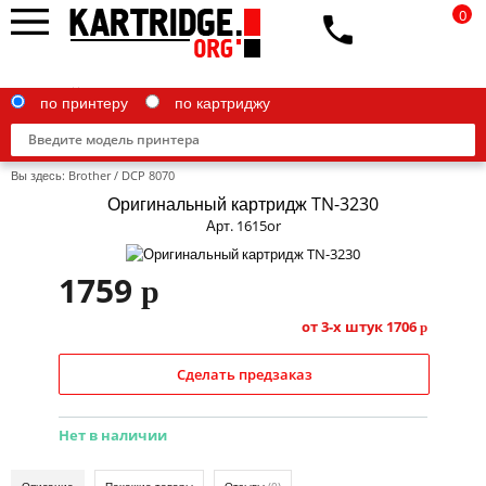
0
по принтеру
по картриджу
Вы здесь:
Brother
/
DCP 8070
Оригинальный картридж TN-3230
Арт. 1615or
Brother
1759
p
Canon
от 3-х штук
1706
p
Epson
Сделать предзаказ
G&G
HP
Нет в наличии
IBM