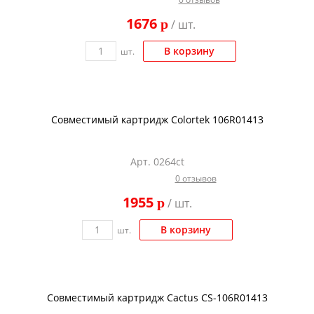
Kodak
1676
p
/ шт.
Konica Minolta
В корзину
шт.
Kyocera
Lexmark
OKI
Совместимый картридж Colortek 106R01413
Panasonic
Ricoh
Арт. 0264ct
0 отзывов
Samsung
1955
p
/ шт.
Sharp
Toshiba
В корзину
шт.
Xerox
Для франкировальной машины
Совместимый картридж Cactus CS-106R01413
Ленточные картриджи