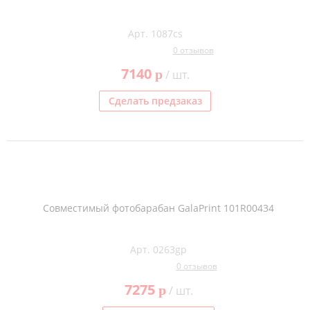
Арт. 1087cs
0 отзывов
7140
p
/ шт.
Сделать предзаказ
Совместимый фотобарабан GalaPrint 101R00434
Арт. 0263gp
0 отзывов
7275
p
/ шт.