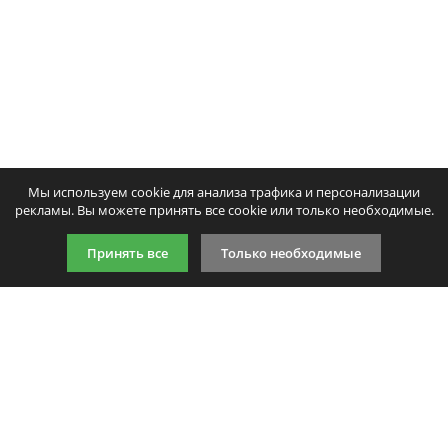
Мы используем cookie для анализа трафика и персонализации
рекламы. Вы можете принять все cookie или только необходимые.
Принять все
Только необходимые
9:00-21:00 (по МСК)
+7 981 727 31 72
Подпишитесь на акции