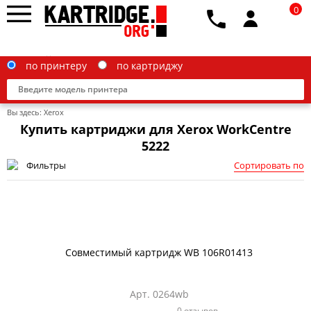
0
по принтеру
по картриджу
Вы здесь:
Xerox
Купить картриджи для Xerox WorkCentre
5222
Фильтры
Сортировать по
Brother
Canon
Epson
G&G
Совместимый картридж WB 106R01413
HP
Арт. 0264wb
IBM
0 отзывов