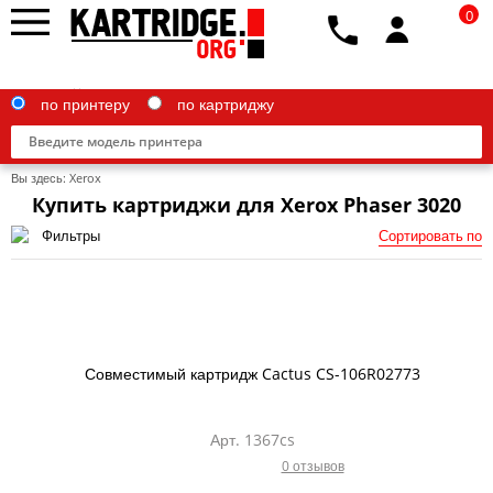
0
по принтеру
по картриджу
Вы здесь:
Xerox
Купить картриджи для Xerox Phaser 3020
Фильтры
Сортировать по
Brother
Canon
Epson
Совместимый картридж Cactus CS-106R02773
G&G
HP
Арт. 1367cs
0 отзывов
IBM