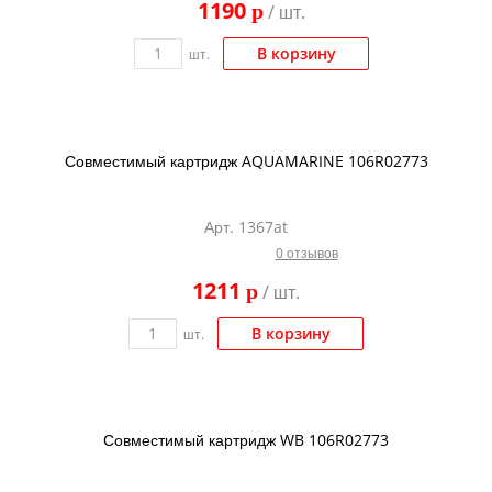
1190
p
/ шт.
Kodak
Konica Minolta
В корзину
шт.
Kyocera
Lexmark
Совместимый картридж AQUAMARINE 106R02773
OKI
Panasonic
Арт. 1367at
Ricoh
0 отзывов
Samsung
1211
p
/ шт.
Sharp
В корзину
шт.
Toshiba
Xerox
Для франкировальной машины
Совместимый картридж WB 106R02773
Ленточные картриджи