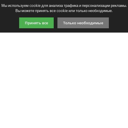
Мы используем cookie для анализа трафика и персонализации рекламы.
Вы можете принять все cookie или только необходимые.
Принять все
Только необходимые
9:00-21:00 (по МСК)
+7 981 727 31 72
Подпишитесь на акции
Даю согласие на обработку
персональных данных
Мы в соцсетях
Мы принимаем