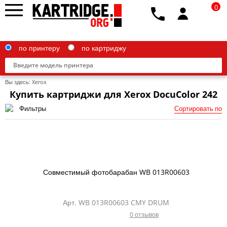
0
по принтеру
по картриджу
Вы здесь:
Xerox
Купить картриджи для Xerox DocuColor 242
Фильтры
Сортировать по
Brother
Canon
Epson
Совместимый фотобарабан WB 013R00603
G&G
HP
Арт. WB 013R00603 CMY DRUM
0 отзывов
IBM