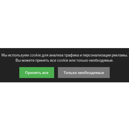
Мы используем cookie для анализа трафика и персонализации рекламы.
Вы можете принять все cookie или только необходимые.
Принять все
Только необходимые
9:00-21:00 (по МСК)
+7 981 727 31 72
Подпишитесь на акции