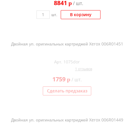
8841
p
/ шт.
Kodak
Konica Minolta
В корзину
шт.
Kyocera
Lexmark
Двойная уп. оригинальных картриджей Xerox 006R01451
OKI
Panasonic
Арт. 1075dor
Ricoh
1 отзывов
Samsung
1759
p
/ шт.
Sharp
Сделать предзаказ
Toshiba
Xerox
Для франкировальной машины
Двойная уп. оригинальных картриджей Xerox 006R01449
Ленточные картриджи