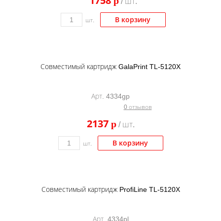
1758
p
/ шт.
Kodak
В корзину
шт.
Konica Minolta
Kyocera
Lexmark
Совместимый картридж GalaPrint TL-5120X
OKI
Panasonic
Арт. 4334gp
0 отзывов
Ricoh
2137
p
/ шт.
Samsung
В корзину
Sharp
шт.
Toshiba
Xerox
Совместимый картридж ProfiLine TL-5120X
Для франкировальной машины
Ленточные картриджи
Арт. 4334pl