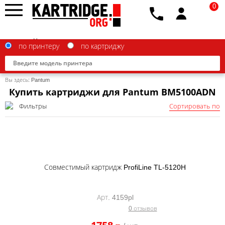
0
по принтеру
по картриджу
Вы здесь:
Pantum
Купить картриджи для Pantum BM5100ADN
Фильтры
Сортировать по
Brother
Canon
Epson
Совместимый картридж ProfiLine TL-5120H
G&G
HP
Арт. 4159pl
0 отзывов
IBM