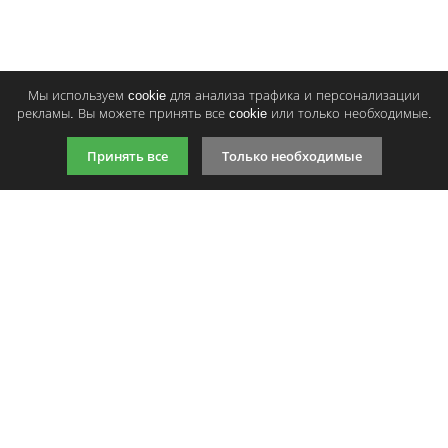
Мы используем cookie для анализа трафика и персонализации
рекламы. Вы можете принять все cookie или только необходимые.
Принять все
Только необходимые
9:00-21:00 (по МСК)
+7 981 727 31 72
Подпишитесь на акции
Даю согласие на обработку
персональных данных