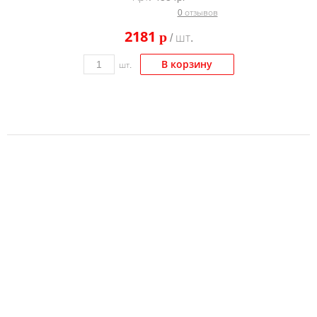
Тонер и девелопер
0 отзывов
2181
p
/ шт.
В корзину
шт.