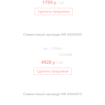
1759
p
/ шт.
Kodak
Konica Minolta
Сделать предзаказ
Kyocera
Lexmark
Совместимый картридж WB 44064009
OKI
Panasonic
Арт. 1798wb
Ricoh
0 отзывов
Samsung
4928
p
/ шт.
Sharp
Сделать предзаказ
Toshiba
Xerox
Для франкировальной машины
Совместимый картридж WB 44064010
Ленточные картриджи