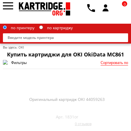
0
по принтеру
по картриджу
Вы здесь:
OKI
Купить картриджи для OKI OkiData MC861
Фильтры
Сортировать по
Brother
Canon
Epson
Оригинальный картридж OKI 44059263
G&G
HP
Арт. 1831or
0 отзывов
IBM