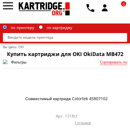
0
по принтеру
по картриджу
Вы здесь:
OKI
Купить картриджи для OKI OkiData MB472
Фильтры
Сортировать по
Brother
Canon
Epson
Совместимый картридж Colortek 45807102
G&G
HP
Арт. 1318ct
1 отзывов
IBM