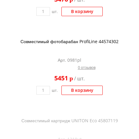
В корзину
шт.
Совместимый фотобарабан ProfiLine 44574302
Арт. 0981pl
0 отзывов
5451
p
/ шт.
В корзину
шт.
Совместимый картридж UNITON Eco 45807119