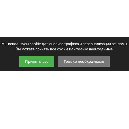
Мы используем cookie для анализа трафика и персонализации рекламы.
Вы можете принять все cookie или только необходимые.
Принять все
Только необходимые
9:00-21:00 (по МСК)
+7 981 727 31 72
Подпишитесь на акции
Даю согласие на обработку