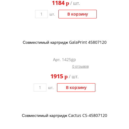
1184
p
/ шт.
Kodak
Konica Minolta
В корзину
шт.
Kyocera
Lexmark
Совместимый картридж GalaPrint 45807120
OKI
Panasonic
Арт. 1425gp
Ricoh
0 отзывов
Samsung
1915
p
/ шт.
Sharp
В корзину
шт.
Toshiba
Xerox
Для франкировальной машины
Совместимый картридж Cactus CS-45807120
Ленточные картриджи