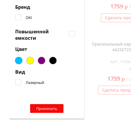
1759
p
/
Бренд
OKI
Сделать пре
Повышенной
емкости
Оригинальный кар
Цвет
44250723
Арт. 1768
Вид
1759
p
/ 
Лазерный
Сделать пред
Применить