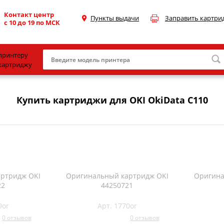
Контакт центр
Пункты выдачи
Заправить картри
с 10 до 19 по МСК
принтеру
картриджу
Canon
Купить картриджи для OKI OkiData C110
HP
Konica Minolta
OKI
Samsung
Xerox
ртридж OKI
Оригинальный картридж OKI
Оригина
22
44250721
Тонер и девелопер
9or
Арт. 1770or
0 отзывов
0 отзывов