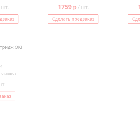
1759
p
 шт.
/ шт.
дзаказ
Сделать предзаказ
Сде
тридж OKI
or
0 отзывов
шт.
заказ