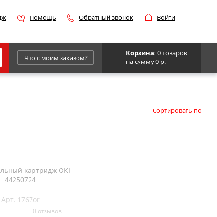
дж
Помощь
Обратный звонок
Войти
Корзина:
0 товаров
Что с моим заказом?
на сумму 0 р.
Epson
IBM
Сортировать по
Kyocera
Panasonic
Sharp
Для франкировальной машины
льный картридж OKI
44250724
Арт. 1767or
0 отзывов