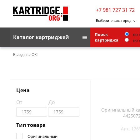
+7 981 727 31 72
Выберите ваш город
Поиск
по 
Каталог картриджей
картриджа
по 
Brother
Вы здесь:
OKI
G&G
Kodak
Lexmark
Цена
Ricoh
От
До
Toshiba
Оригинальный ка
442507
Ленточные картриджи
Тип товара
Арт. 176
Оригинальный