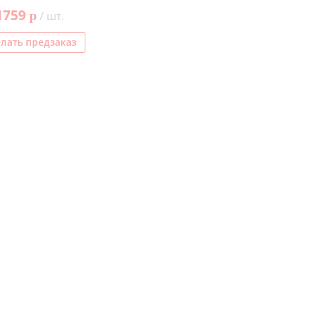
1759
p
/ шт.
лать предзаказ