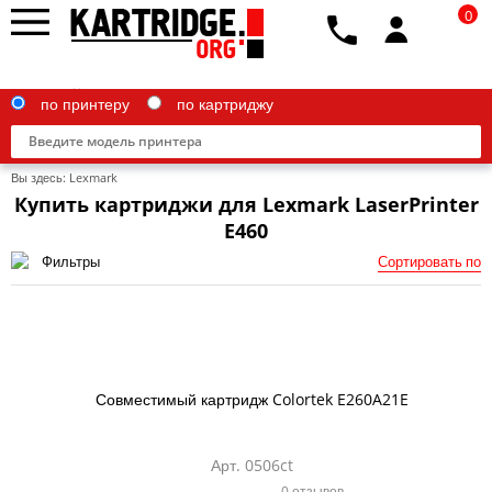
0
по принтеру
по картриджу
Вы здесь:
Lexmark
Купить картриджи для Lexmark LaserPrinter
E460
Фильтры
Сортировать по
Brother
Canon
Epson
G&G
Совместимый картридж Colortek E260A21E
HP
Арт. 0506ct
IBM
0 отзывов