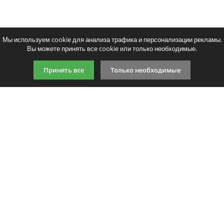
Мы используем cookie для анализа трафика и персонализации рекламы.
Вы можете принять все cookie или только необходимые.
Принять все
Только необходимые
9:00-21:00 (по МСК)
+7 981 727 31 72
Подпишитесь на акции
Даю согласие на обработку
персональных данных
Мы в соцсетях
Мы принимаем