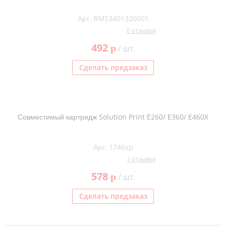
Тонер и девелопер
Арт. RMS3401320001
0 отзывов
492
p
/ шт.
Сделать предзаказ
Совместимый картридж Solution Print E260/ E360/ E460X
Арт. 1746sp
1 отзывов
578
p
/ шт.
Сделать предзаказ