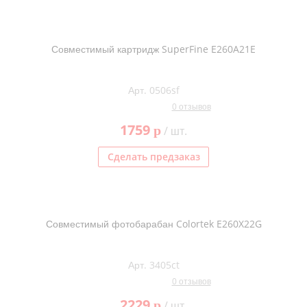
Совместимый картридж SuperFine E260A21E
Арт. 0506sf
0 отзывов
1759
p
/ шт.
Сделать предзаказ
Совместимый фотобарабан Colortek E260X22G
Арт. 3405ct
0 отзывов
2229
p
/ шт.