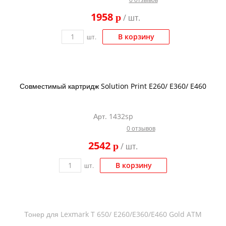
Kodak
1958
p
/ шт.
Konica Minolta
В корзину
шт.
Kyocera
Lexmark
OKI
Совместимый картридж Solution Print E260/ E360/ E460
Panasonic
Ricoh
Арт. 1432sp
0 отзывов
Samsung
2542
p
/ шт.
Sharp
Toshiba
В корзину
шт.
Xerox
Для франкировальной машины
Тонер для Lexmark T 650/ E260/E360/E460 Gold ATM
Ленточные картриджи