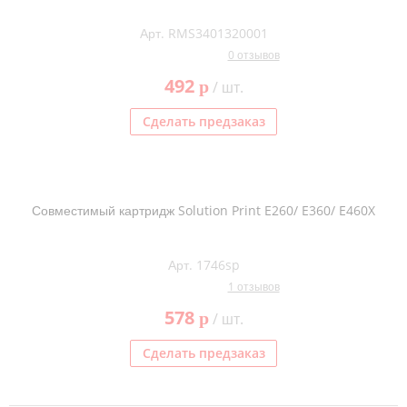
Тонер и девелопер
Арт. RMS3401320001
0 отзывов
492
p
/ шт.
Сделать предзаказ
Совместимый картридж Solution Print E260/ E360/ E460X
Арт. 1746sp
1 отзывов
578
p
/ шт.
Сделать предзаказ