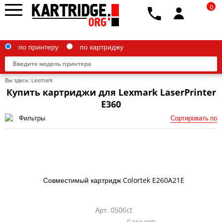
0
по принтеру
по картриджу
Вы здесь:
Lexmark
Купить картриджи для Lexmark LaserPrinter
E360
Фильтры
Сортировать по
Brother
Canon
Epson
G&G
Совместимый картридж Colortek E260A21E
HP
Арт. 0506ct
IBM
0 отзывов