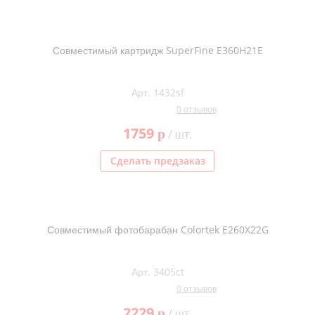
Совместимый картридж SuperFine E360H21E
Арт. 1432sf
0 отзывов
1759
p
/ шт.
Сделать предзаказ
Совместимый фотобарабан Colortek E260X22G
Арт. 3405ct
0 отзывов
2229
p
/ шт.