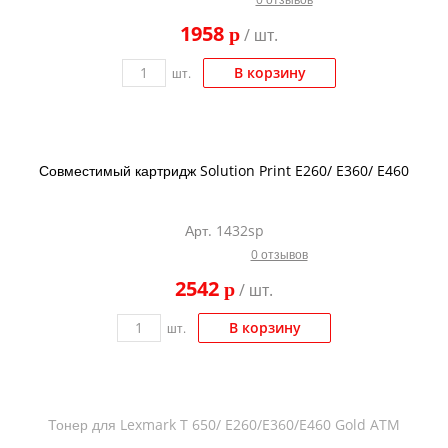
Kodak
1958
p
/ шт.
Konica Minolta
В корзину
шт.
Kyocera
Lexmark
OKI
Совместимый картридж Solution Print E260/ E360/ E460
Panasonic
Ricoh
Арт. 1432sp
0 отзывов
Samsung
2542
p
/ шт.
Sharp
Toshiba
В корзину
шт.
Xerox
Для франкировальной машины
Тонер для Lexmark T 650/ E260/E360/E460 Gold ATM
Ленточные картриджи