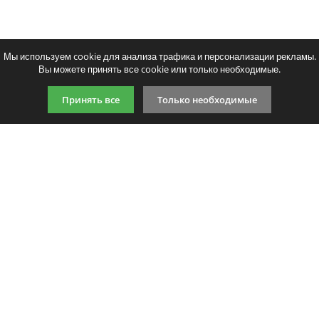
Мы используем cookie для анализа трафика и персонализации рекламы.
Вы можете принять все cookie или только необходимые.
Принять все
Только необходимые
9:00-21:00 (по МСК)
+7 981 727 31 72
Подпишитесь на акции
Даю согласие на обработку
персональных данных
Мы в соцсетях
Мы принимаем