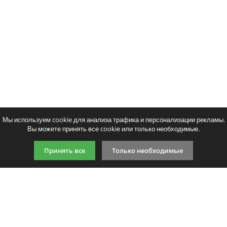
Мы используем cookie для анализа трафика и персонализации рекламы.
Вы можете принять все cookie или только необходимые.
Принять все
Только необходимые
9:00-21:00 (по МСК)
+7 981 727 31 72