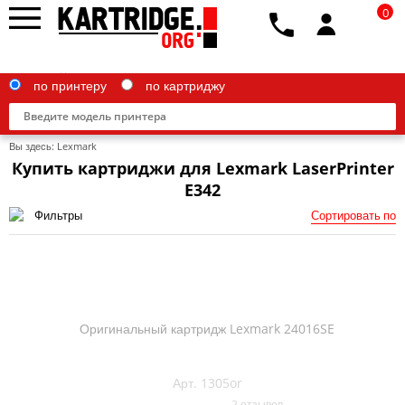
0
по принтеру
по картриджу
Вы здесь:
Lexmark
Купить картриджи для Lexmark LaserPrinter
E342
Фильтры
Сортировать по
Brother
Canon
Epson
G&G
Оригинальный картридж Lexmark 24016SE
HP
Арт. 1305or
IBM
2 отзывов