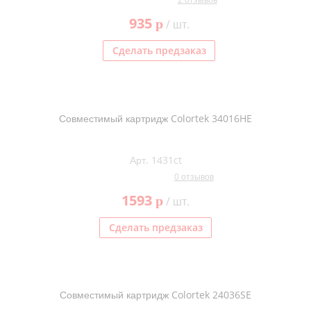
Kodak
935
p
/ шт.
Konica Minolta
Сделать предзаказ
Kyocera
Lexmark
OKI
Совместимый картридж Colortek 34016HE
Panasonic
Ricoh
Арт. 1431ct
0 отзывов
Samsung
1593
p
/ шт.
Sharp
Toshiba
Сделать предзаказ
Xerox
Для франкировальной машины
Совместимый картридж Colortek 24036SE
Ленточные картриджи