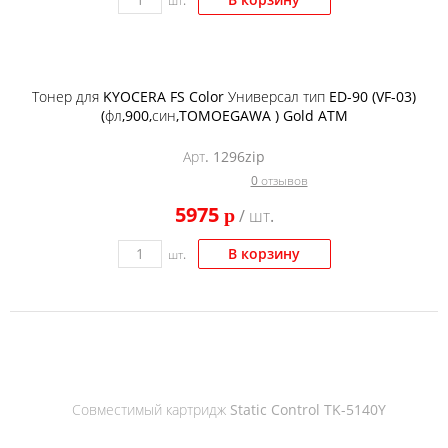
шт.
Тонер для KYOCERA FS Color Универсал тип ED-90 (VF-03)
(фл,900,син,TOMOEGAWA ) Gold ATM
Арт. 1296zip
0 отзывов
5975
p
/ шт.
В корзину
шт.
Совместимый картридж Static Control TK-5140Y