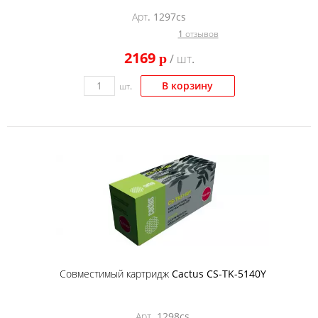
Арт. 1297cs
1 отзывов
2169
p
/ шт.
В корзину
шт.
Совместимый картридж Cactus CS-TK-5140Y
Арт. 1298cs