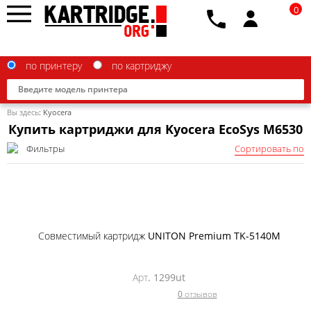
0
по принтеру
по картриджу
Вы здесь:
Kyocera
Купить картриджи для Kyocera EcoSys M6530
Фильтры
Сортировать по
Brother
Canon
Epson
Совместимый картридж UNITON Premium TK-5140M
G&G
HP
Арт. 1299ut
0 отзывов
IBM