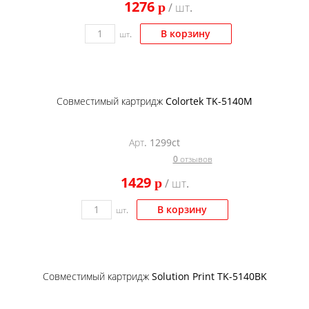
1276
p
/ шт.
Kodak
Konica Minolta
В корзину
шт.
Kyocera
Lexmark
Совместимый картридж Colortek TK-5140M
OKI
Panasonic
Арт. 1299ct
Ricoh
0 отзывов
Samsung
1429
p
/ шт.
Sharp
В корзину
шт.
Toshiba
Xerox
Для франкировальной машины
Совместимый картридж Solution Print TK-5140BK
Ленточные картриджи