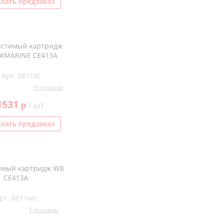
лать предзаказ
естимый картридж
AMARINE CE413A
Арт. 0811at
0 отзывов
1531
p
/ шт.
лать предзаказ
имый картридж WB
CE413A
рт. 0811wb
1 отзывов