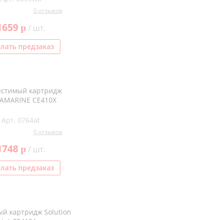
0 отзывов
1659
p
/ шт.
лать предзаказ
естимый картридж
AMARINE CE410X
Арт. 0764at
0 отзывов
1748
p
/ шт.
лать предзаказ
й картридж Solution