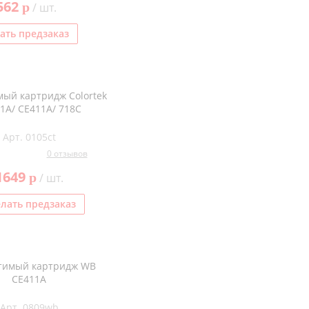
562
p
/ шт.
ать предзаказ
ый картридж Colortek
1A/ CE411A/ 718C
Арт. 0105ct
0 отзывов
1649
p
/ шт.
лать предзаказ
тимый картридж WB
CE411A
Арт. 0809wb