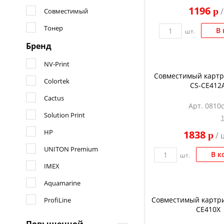
1196
p
/
Совместимый
Тонер
В 
шт.
Бренд
NV-Print
Совместимый картр
Colortek
CS-CE412
Cactus
Арт. 0810
Solution Print
HP
1838
p
/ 
UNITON Premium
В к
шт.
IMEX
Aquamarine
Совместимый картри
ProfiLine
CE410X