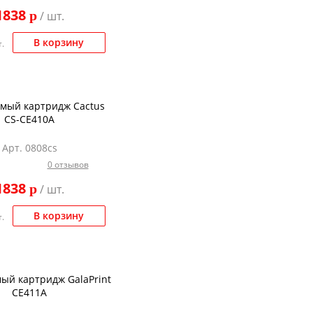
1838
p
/ шт.
В корзину
.
мый картридж Cactus
CS-CE410A
Арт. 0808cs
0 отзывов
1838
p
/ шт.
В корзину
.
ый картридж GalaPrint
CE411A