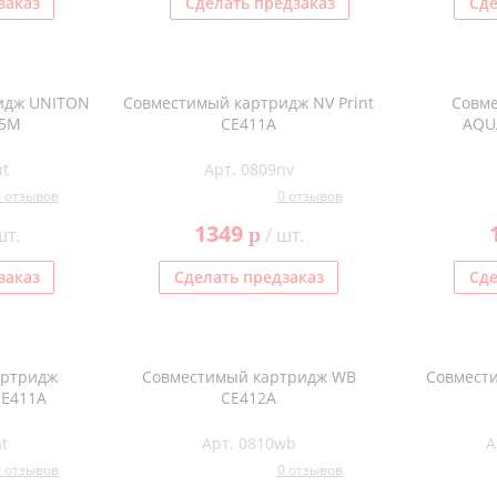
заказ
Сделать предзаказ
Сде
идж UNITON
Совместимый картридж NV Print
Совм
05M
CE411A
AQU
ut
Арт. 0809nv
0 отзывов
0 отзывов
1349
p
шт.
/ шт.
заказ
Сделать предзаказ
Сде
артридж
Совместимый картридж WB
Совмест
E411A
CE412A
t
Арт. 0810wb
А
0 отзывов
0 отзывов