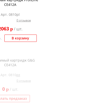
CE412A
Арт. 0810pl
0 отзывов
2063
p
/ шт.
В корзину
.
тимый картридж G&G
CE412A
Арт. 0810gg
0 отзывов
0
p
/ шт.
лать предзаказ