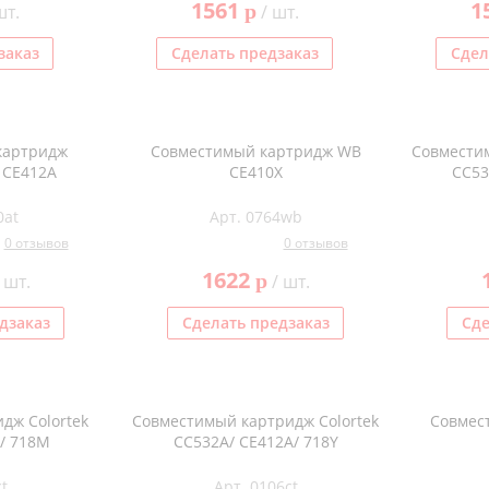
1561
1
p
шт.
/ шт.
заказ
Сделать предзаказ
Сдел
картридж
Совместимый картридж WB
Совместим
CE412A
CE410X
CC53
0at
Арт. 0764wb
0 отзывов
0 отзывов
1622
p
 шт.
/ шт.
дзаказ
Сделать предзаказ
Сде
дж Colortek
Совместимый картридж Colortek
Совмес
/ 718M
CC532A/ CE412A/ 718Y
t
Арт. 0106ct