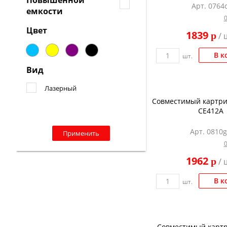
Повышенной
Арт. 0764c
емкости
Цвет
1839
p
/ 
В к
шт.
Вид
Лазерный
Совместимый картрид
CE412A
Арт. 0810
Применить
1962
p
/ 
В к
шт.
Совместимый картр