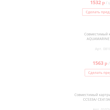
1532
p
/ 
Сделать пред
Совместимый 
AQUAMARINE 
Арт. 081
1563
p
/
Сделать пре
Совместимый картри
CC533A/ CE413A
Арт. 0107c