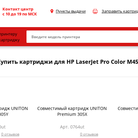
Контакт центр
Пункты выдачи
Заправить картри
с 10 до 19 по МСК
принтеру
картриджу
Canon
упить картриджи для HP LaserJet Pro Color M4
HP
Konica Minolta
OKI
Samsung
Xerox
ридж UNITON
Совместимый картридж UNITON
Совмести
305Y
Premium 305X
Тонер и девелопер
0ut
Арт. 0764ut
0 отзывов
0 отзывов