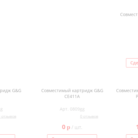
Совмес
Сде
тридж G&G
Совместимый картридж G&G
Совмести
CE411A
gg
Арт. 0809gg
0 отзывов
0 отзывов
0
p
.
/ шт.