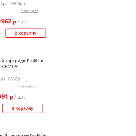
Арт. 0809gp
0 отзывов
1962
p
/ шт.
В корзину
.
й картридж ProfiLine
CE410A
Арт. 0808pl
0 отзывов
991
p
/ шт.
В корзину
ый картридж ProfiLine