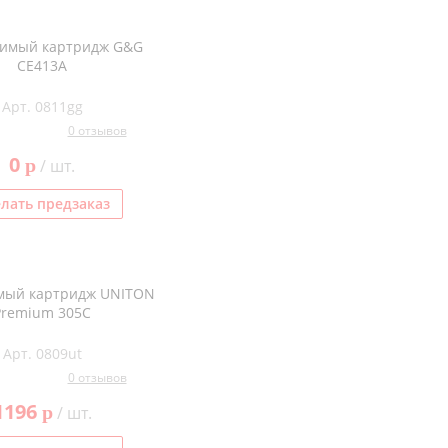
тимый картридж G&G
CE413A
Арт. 0811gg
0 отзывов
0
p
/ шт.
лать предзаказ
мый картридж UNITON
Premium 305C
Арт. 0809ut
0 отзывов
1196
p
/ шт.