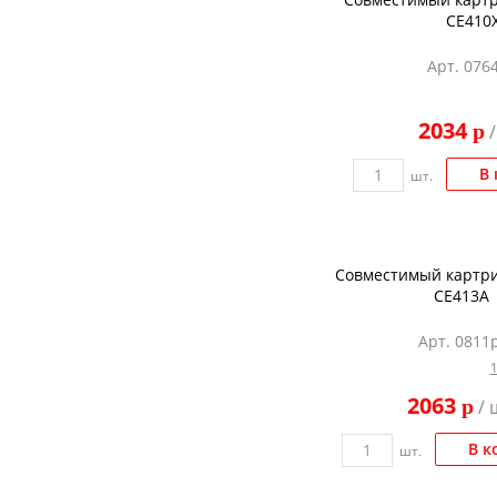
CE410
Арт. 076
2034
p
/
В 
шт.
Совместимый картрид
CE413A
Арт. 0811p
2063
p
/ 
В к
шт.