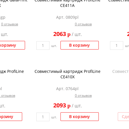
X
CE411A
4gp
Арт. 0809pl
0 отзывов
0 отзывов
2063
p
 шт.
/ шт.
корзину
В корзину
шт.
шт
ж ProfiLine
Совместимый картридж ProfiLine
Совмес
CE410X
l
Арт. 0764pl
1 отзывов
0 отзывов
2093
p
шт.
/ шт.
орзину
В корзину
Сде
шт.