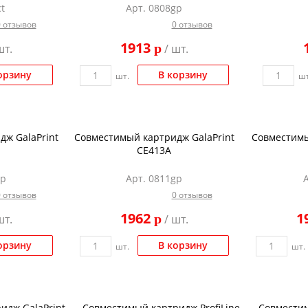
t
Арт. 0808gp
0 отзывов
0 отзывов
1913
p
шт.
/ шт.
орзину
В корзину
шт.
шт
ж GalaPrint
Совместимый картридж GalaPrint
Совместимы
CE413A
gp
Арт. 0811gp
0 отзывов
0 отзывов
1962
1
p
шт.
/ шт.
орзину
В корзину
шт.
шт.
идж GalaPrint
Совместимый картридж ProfiLine
Совместим