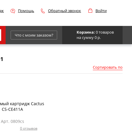
дж
Помощь
Обратный звонок
Войти
Корзина:
0 товаров
Что с моим заказом?
на сумму 0 р.
Epson
51
IBM
Сортировать по
Kyocera
Panasonic
Sharp
Для франкировальной машины
мый картридж Cactus
CS-CE411A
Арт. 0809cs
0 отзывов