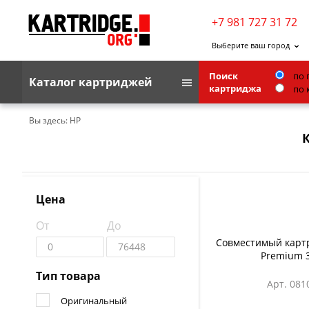
+7 981 727 31 72
Выберите ваш город
Поиск
по 
Каталог картриджей
картриджа
по 
Brother
Вы здесь:
HP
К
G&G
Kodak
Lexmark
Цена
Ricoh
От
До
Toshiba
Совместимый карт
Premium 
Ленточные картриджи
Тип товара
Арт. 081
Оригинальный