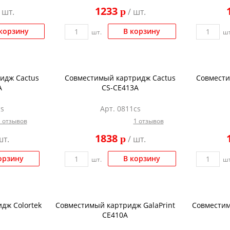
1233
p
 шт.
/ шт.
корзину
В корзину
шт.
шт
идж Cactus
Совместимый картридж Cactus
Совмести
A
CS-CE413A
cs
Арт. 0811cs
1 отзывов
1 отзывов
1838
p
шт.
/ шт.
орзину
В корзину
шт.
шт
дж Colortek
Совместимый картридж GalaPrint
Совместим
CE410A