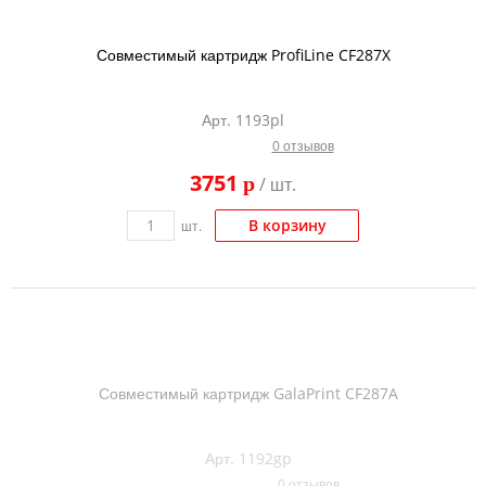
Совместимый картридж ProfiLine CF287X
Арт. 1193pl
0 отзывов
3751
p
/ шт.
В корзину
шт.
Совместимый картридж GalaPrint CF287A
Арт. 1192gp
0 отзывов