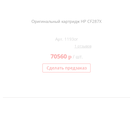
Оригинальный картридж HP CF287X
Арт. 1193or
1 отзывов
70560
p
/ шт.
Сделать предзаказ