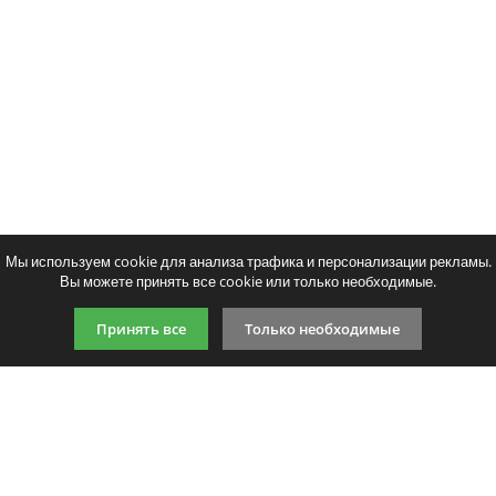
Мы используем cookie для анализа трафика и персонализации рекламы.
Вы можете принять все cookie или только необходимые.
Принять все
Только необходимые
9:00-21:00 (по МСК)
+7 981 727 31 72