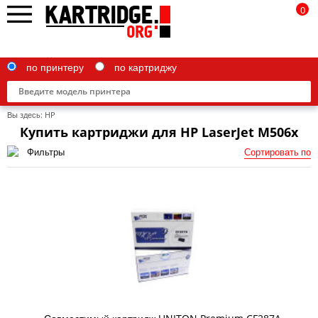
0
по принтеру
по картриджу
Вы здесь:
HP
Купить картриджи для HP LaserJet M506x
Фильтры
Сортировать по
Brother
Canon
Epson
G&G
HP
IBM