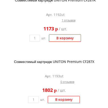
Совместимый картридж UNITON Premium CF287A
Kodak
Konica Minolta
Арт. 1192ut
Kyocera
1 отзывов
1173
Lexmark
p
/ шт.
OKI
В корзину
шт.
Panasonic
Ricoh
Совместимый картридж UNITON Premium CF287X
Samsung
Sharp
Арт. 1193ut
Toshiba
0 отзывов
Xerox
1802
p
/ шт.
Для франкировальной машины
В корзину
шт.
Ленточные картриджи