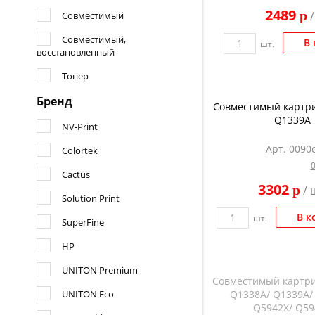
2489
p
/
Совместимый
Совместимый,
В 
шт.
восстановленный
Тонер
Бренд
Совместимый картри
Q1339A
NV-Print
Арт. 0090c
Colortek
Cactus
3302
p
/ 
Solution Print
В к
шт.
SuperFine
HP
UNITON Premium
Совместимый картри
UNITON Eco
Q1338A/ Q1339A/
Q5942X/ Q59