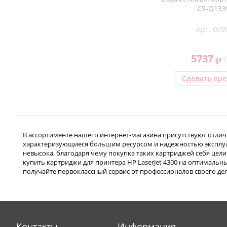
CS-Q133
Арт. 009
5737
p
/
Сделать пре
В ассортименте нашего интернет-магазина присутствуют отличн
характеризующиеся большим ресурсом и надежностью эксплуат
невысока, благодаря чему покупка таких картриджей себя цели
купить картриджи для принтера HP LaserJet 4300 на оптимальны
получайте первоклассный сервис от профессионалов своего дел
Контакты
Информация