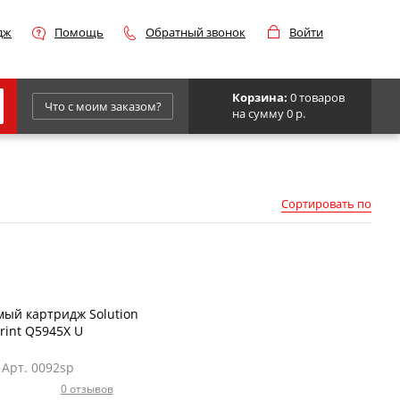
дж
Помощь
Обратный звонок
Войти
Корзина:
0 товаров
Что с моим заказом?
на сумму 0 р.
Epson
IBM
Сортировать по
Kyocera
Panasonic
Sharp
Для франкировальной машины
ый картридж Solution
rint Q5945X U
Арт. 0092sp
0 отзывов