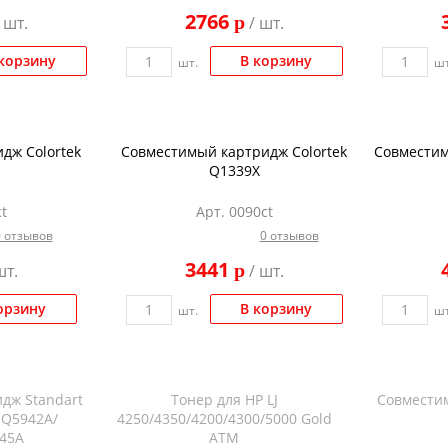
2766
p
 шт.
/ шт.
корзину
В корзину
шт.
шт
дж Colortek
Совместимый картридж Colortek
Совместим
Q1339X
t
Арт. 0090ct
0 отзывов
0 отзывов
3441
p
шт.
/ шт.
орзину
В корзину
шт.
шт
дж Standart
Тонер для HP LJ
Совместим
 Q5942A/
4250/4350/4200/4300/5000 Gold
45A
ATM