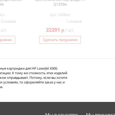
9A
Q1339A
0cs
Арт. 0090or
0 отзывов
1 отзывов
22201
p
 шт.
/ шт.
дзаказ
Сделать предзаказ
ые картриджи для HP LaserJet 4300,
ации. К тому же стоимость этих изделий
ком оправдывает. Потому, если вы хотите
х условиях, то оформляйте заказ у нас и
а.
Мы в соцсетях
Мы приним