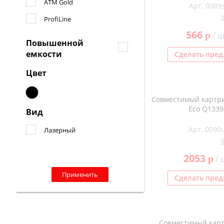
ATM Gold
Арт. 0089s
ProfiLine
566
p
/ ш
Повышенной
емкости
Сделать пред
Цвет
Совместимый картр
Eco Q1339
Вид
Арт. 0090
Лазерный
2053
p
/ 
Применить
Сделать пред
Совместимый карт