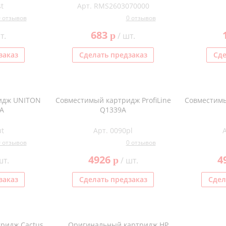
t
Арт. RMS2603070000
0 отзывов
0 отзывов
683
p
т.
/ шт.
заказ
Сделать предзаказ
Сде
идж UNITON
Совместимый картридж ProfiLine
Совместимы
A
Q1339A
ut
Арт. 0090pl
0 отзывов
0 отзывов
4926
4
p
шт.
/ шт.
заказ
Сделать предзаказ
Сдел
ридж Cactus
Оригинальный картридж HP