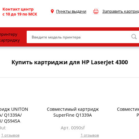
Контакт центр
Пункты выдачи
Заправить картри
с 10 до 19 по МСК
принтеру
картриджу
Canon
Купить картриджи для HP LaserJet 4300
HP
Konica Minolta
OKI
Samsung
Xerox
ридж UNITON
Совместимый картридж
Совместим
/ Q1339A/
SuperFine Q1339A
P
Тонер и девелопер
X/ Q5945A
9ut
Арт. 0090sf
1 отзывов
1 отзывов