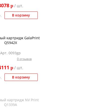
3078
p
/ шт.
В корзину
.
ый картридж GalaPrint
Q5942X
Арт. 0093gp
0 отзывов
4111
p
/ шт.
В корзину
.
ый картридж NV Print
Q1339A