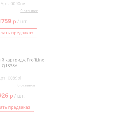
Арт. 0090nv
0 отзывов
1759
p
/ шт.
лать предзаказ
й картридж ProfiLine
Q1338A
Арт. 0089pl
0 отзывов
926
p
/ шт.
ать предзаказ