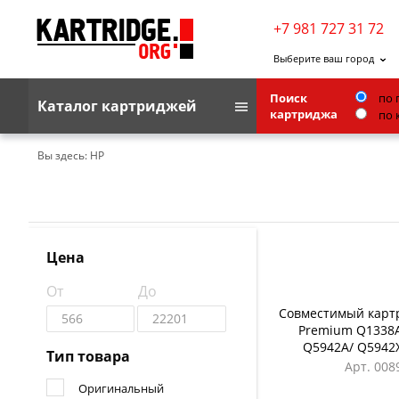
+7 981 727 31 72
Выберите ваш город
Поиск
по 
Каталог картриджей
картриджа
по 
Brother
Вы здесь:
HP
G&G
Kodak
Lexmark
Цена
Ricoh
От
До
Toshiba
Совместимый карт
Premium Q1338A
Ленточные картриджи
Q5942A/ Q5942
Тип товара
Арт. 008
Оригинальный