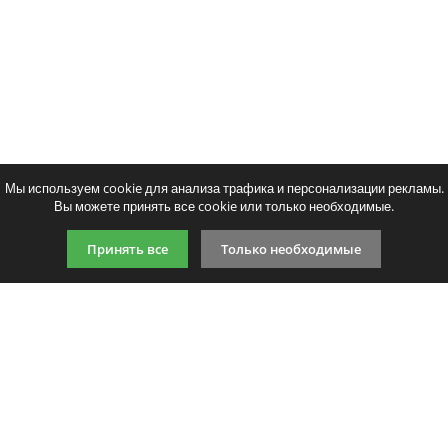
Мы используем cookie для анализа трафика и персонализации рекламы.
Вы можете принять все cookie или только необходимые.
Принять все
Только необходимые
9:00-21:00 (по МСК)
+7 981 727 31 72
Подпишитесь на акции