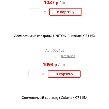
1037
p
/ шт.
Kodak
Konica Minolta
В корзину
шт.
Kyocera
Lexmark
Совместимый картридж UNITON Premium C7115X
OKI
Panasonic
Арт. 0021ut
Ricoh
0 отзывов
Samsung
1093
p
/ шт.
Sharp
В корзину
шт.
Toshiba
Xerox
Для франкировальной машины
Совместимый картридж Colortek C7115A
Ленточные картриджи