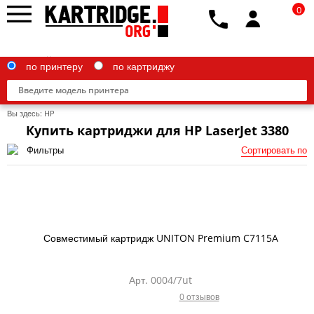
0
по принтеру
по картриджу
Вы здесь:
HP
Купить картриджи для HP LaserJet 3380
Фильтры
Сортировать по
Brother
Canon
Epson
Совместимый картридж UNITON Premium C7115A
G&G
HP
Арт. 0004/7ut
0 отзывов
IBM