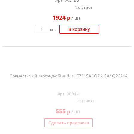
Арт. 0021sp
1 отзывов
1924
p
/ шт.
В корзину
шт.
Совместимый картридж Standart C7115A/ Q2613A/ Q2624A
Арт. 0004st
0 отзывов
555
p
/ шт.
Сделать предзаказ