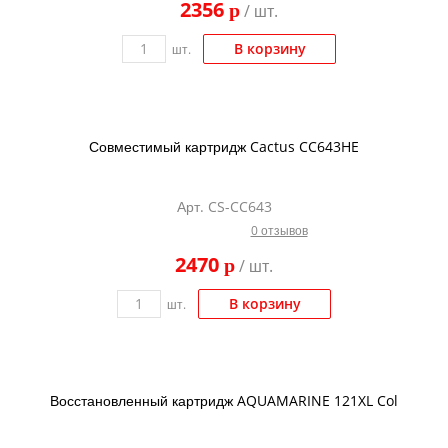
2356
p
/ шт.
Kodak
Konica Minolta
В корзину
шт.
Kyocera
Lexmark
Совместимый картридж Cactus CC643HE
OKI
Panasonic
Арт. CS-CC643
Ricoh
0 отзывов
Samsung
2470
p
/ шт.
Sharp
В корзину
шт.
Toshiba
Xerox
Для франкировальной машины
Восстановленный картридж AQUAMARINE 121XL Col
Ленточные картриджи