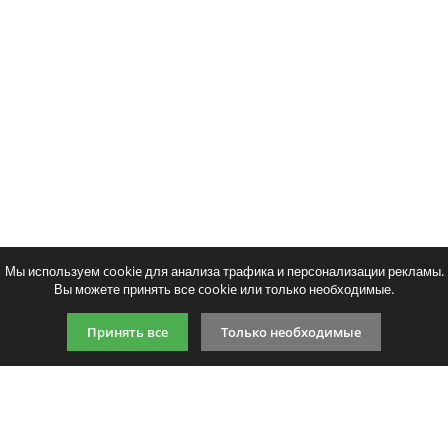
Мы используем cookie для анализа трафика и персонализации рекламы.
Вы можете принять все cookie или только необходимые.
Принять все
Только необходимые
9:00-21:00 (по МСК)
+7 981 727 31 72