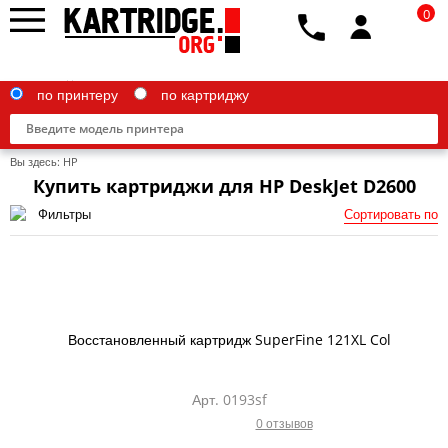
0
по принтеру
по картриджу
Вы здесь:
HP
Купить картриджи для HP DeskJet D2600
Фильтры
Сортировать по
Brother
Canon
Epson
Восстановленный картридж SuperFine 121XL Col
G&G
HP
Арт. 0193sf
0 отзывов
IBM